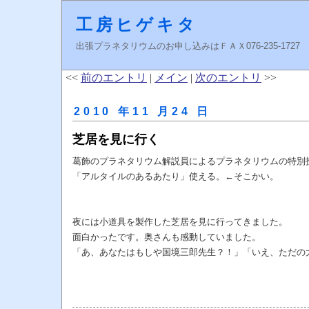
工房ヒゲキタ
出張プラネタリウムのお申し込みはＦＡＸ076-235-1727 higeki
<<
前のエントリ
|
メイン
|
次のエントリ
>>
2010 年11 月24 日
芝居を見に行く
葛飾のプラネタリウム解説員によるプラネタリウムの特別
「アルタイルのあるあたり」使える。←そこかい。
夜には小道具を製作した芝居を見に行ってきました。
面白かったです。奥さんも感動していました。
「あ、あなたはもしや国境三郎先生？！」「いえ、ただの