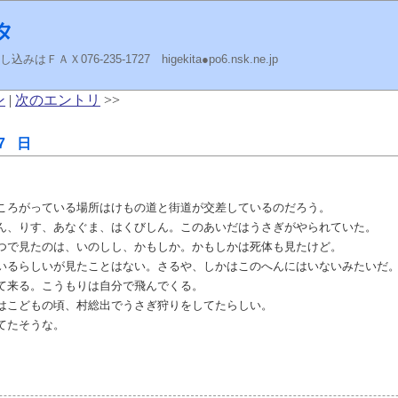
タ
ＡＸ076-235-1727 higekita●po6.nsk.ne.jp
ン
|
次のエントリ
>>
7 日
ころがっている場所はけもの道と街道が交差しているのだろう。
ん、りす、あなぐま、はくびしん。このあいだはうさぎがやられていた。
つで見たのは、いのしし、かもしか。かもしかは死体も見たけど。
いるらしいが見たことはない。さるや、しかはこのへんにはいないみたいだ
て来る。こうもりは自分で飛んでくる。
はこどもの頃、村総出でうさぎ狩りをしてたらしい。
てたそうな。