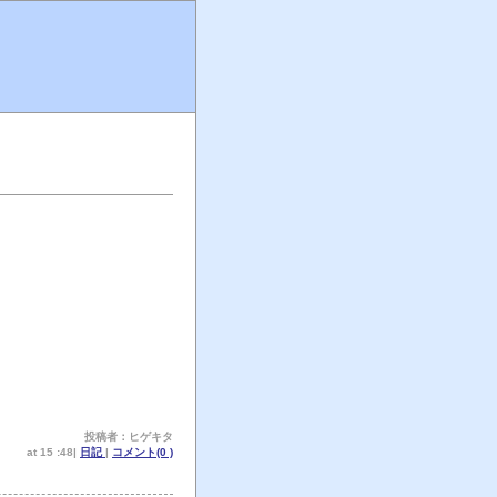
。
投稿者：ヒゲキタ
at 15 :48|
日記
|
コメント(0 )