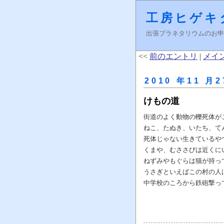
工房ヒゲキ
出張プラネタリウムのお申し込みはＦ
<<
前のエントリ
|
メイ
2010 年11 月2
けもの道
街道のよく動物の轢死体が
ねこ、たぬき、いたち、て
死体じゃない生きているや
くまや、むささびは近くに
ねずみやもぐらは猫が持っ
うさぎといえばこの村の人
中学校のころから鉄砲撃っ