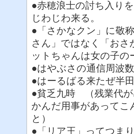
●赤穂浪士の討ち入りを
じわじわ来る。
●「さかなクン」に敬
さん」ではなく「おさ
ットちゃんは女の子の
●はやぶさの通信周波数
●はーるばる来たぜ半
●貧乏九時 （残業代
かんだ用事があってこ
と）
●「リア王」ってつま