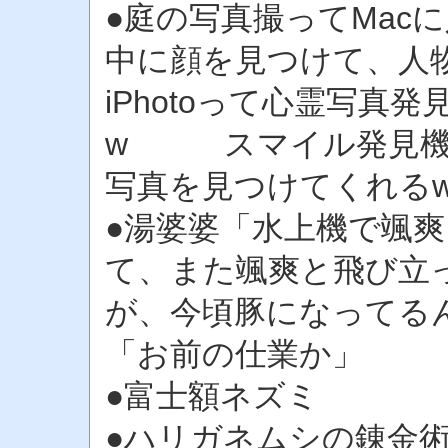
●庭の写真撮ってMacに
中に顔を見つけて、人
iPhotoって心霊写真
w スマイル発見機
写真を見つけてくれる
●湯婆婆「水上機で颯
て、また颯爽と飛び立
が、今頃豚になってる
「お前の仕業か」
●富士額ネズミ
●ハリガネムシの錬金