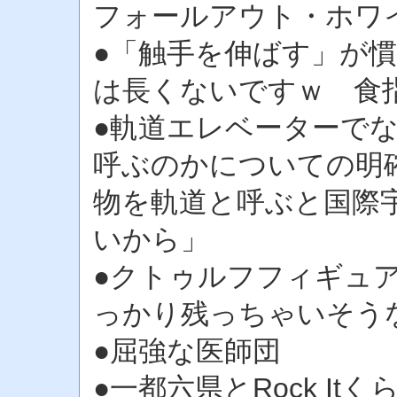
フォールアウト・ホワ
●「触手を伸ばす」が
は長くないですｗ 食
●軌道エレベーターで
呼ぶのかについての明
物を軌道と呼ぶと国際
いから」
●クトゥルフフィギュ
っかり残っちゃいそう
●屈強な医師団
●一都六県とRock I