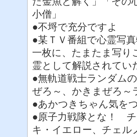
た金魚と解く」「その
小僧」
●不埒で充分ですよ
●某ＴＶ番組で心霊写
一枚に、たまたま写り
霊として解説されてい
●無軌道戦士ランダム
ぜろ～、かきまぜろ～
●あかつきちゃん気を
●原子力戦隊とな！ 
キ・イエロー、チェル