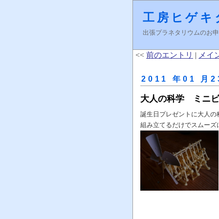
工房ヒゲキ
出張プラネタリウムのお申し込みはＦ
<<
前のエントリ
|
メイ
2011 年01 月2
大人の科学 ミニ
誕生日プレゼントに大人の
組み立てるだけでスムーズ