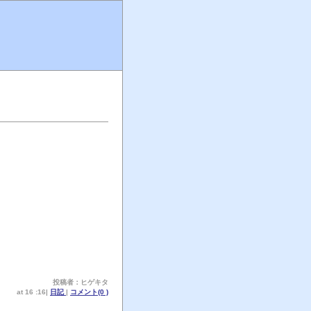
投稿者：ヒゲキタ
at 16 :16|
日記
|
コメント(0 )