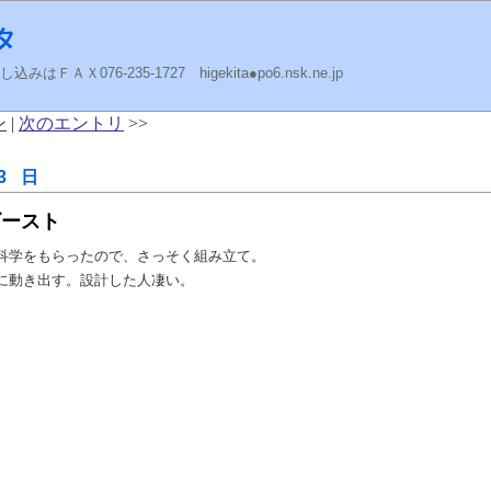
タ
ＡＸ076-235-1727 higekita●po6.nsk.ne.jp
ン
|
次のエントリ
>>
3 日
ビースト
科学をもらったので、さっそく組み立て。
に動き出す。設計した人凄い。