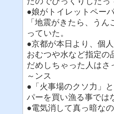
たのでびっくりしたっ
●娘がトイレットペー
「地震がきたら、うん
っていた。
●京都が本日より、個
おむつや水など指定の
だめしちゃった人はさ
～ンス
●「火事場のクソ力」
パーを買い漁る事では
●電気消して真っ暗な