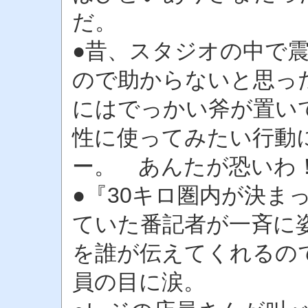
だ。
●昔、スタジオの中で
ので助からないと思っ
にはでっかい斧が置い
性に使ってみたい行動
ー。 あんたが恐いわ
●『30キロ圏内が決ま
ていた番記者が一斉に
を誰が伝えてくれるの
員の目に涙。