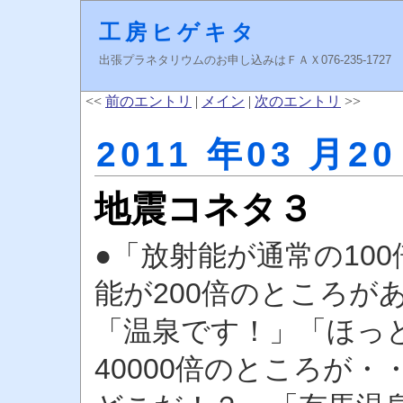
工房ヒゲキタ
出張プラネタリウムのお申し込みはＦＡＸ076-235-1727 higeki
<<
前のエントリ
|
メイン
|
次のエントリ
>>
2011 年03 月20
地震コネタ３
●「放射能が通常の10
能が200倍のところが
「温泉です！」「ほっ
40000倍のところが・