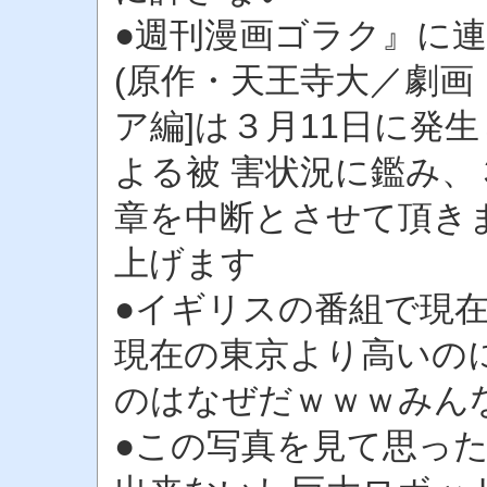
●週刊漫画ゴラク』に連
(原作・天王寺大／劇画
ア編]は３月11日に発
よる被 害状況に鑑み、
章を中断とさせて頂き
上げます
●イギリスの番組で現
現在の東京より高いの
のはなぜだｗｗｗみん
●この写真を見て思っ