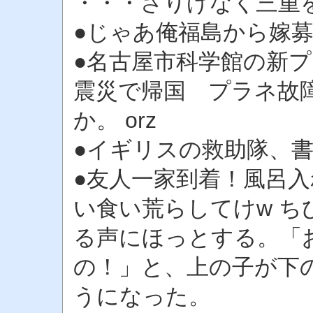
・・・さりげなく三重
●じゃあ俺福島から嫁
●名古屋市科学館の新
震災で帰国 プラネ故
か。 orz
●イギリスの救助隊、
●友人一家到着！風呂
い食い荒らしてけw 
る声にほっとする。「
の！」と、上の子が下
うになった。