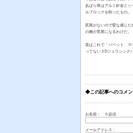
あばら骨はアルミ針金とシ
ルブロックを削ったもの。
尻尾がないので変な感じだ
の腕が尻尾になるわけだ。
昔はこれで「パペット、マ
ってない３Dジュラシック
◆この記事へのコメン
お名前：
※必須
メールアドレス：