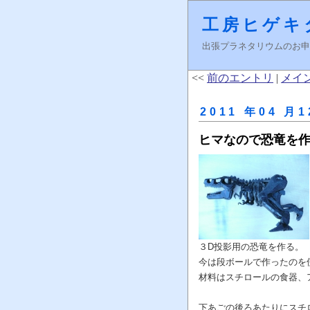
工房ヒゲキ
出張プラネタリウムのお申し込みはＦ
<<
前のエントリ
|
メイ
2011 年04 月1
ヒマなので恐竜を
３D投影用の恐竜を作る。
今は段ボールで作ったのを
材料はスチロールの食器、
下あごの後ろあたりにスチ