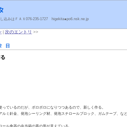
タ
ＡＸ076-235-1727 higekita●po6.nsk.ne.jp
ン
|
次のエントリ
>>
2 日
作る
使っているのだが、ボロボロになりつつあるので、新しく作る。
アルミ針金、発泡シーリング材、発泡スチロールブロック、ガムテープ、な
ロール食器の弁当箱の蓋の形が見えている。