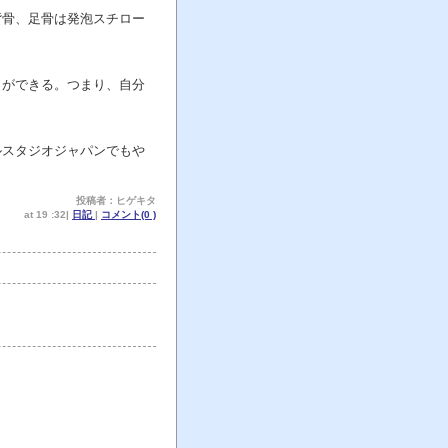
背骨、足骨は発泡スチロー
とができる。つまり、自分
ルスタジオジャパンでもや
投稿者：ヒゲキタ
at 19 :32|
日記
|
コメント(0 )