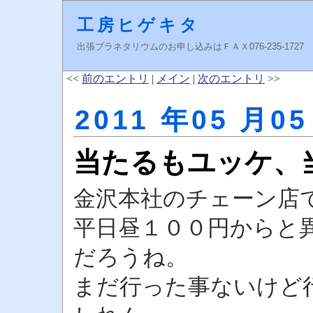
工房ヒゲキタ
出張プラネタリウムのお申し込みはＦＡＸ076-235-1727 higeki
<<
前のエントリ
|
メイン
|
次のエントリ
>>
2011 年05 月05
当たるもユッケ、
金沢本社のチェーン店
平日昼１００円からと
だろうね。
まだ行った事ないけど