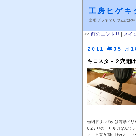
工房ヒゲキ
出張プラネタリウムのお申し込みはＦ
<<
前のエントリ
|
メイ
2011 年05 月1
キロスタ－２穴開
極細ドリルの刃は電動ドリ
0.2ミリのドリル刃なん
アッと言う間に折れる。い