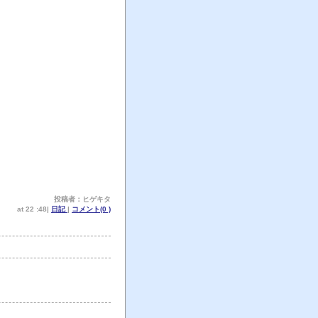
投稿者：ヒゲキタ
at 22 :48|
日記
|
コメント(0 )