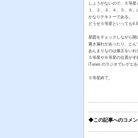
しょうがないので、５等星
１、２、３、４、５、６。の
かなりテキトーである。
どうせ５等星といっても4.
星図をチェックしながら開
書き漏れがあったり、とん
あんまりなのは修正をいれ
５等星や６等星の位置がず
iTunes のラジオでレ
５等星終了。
◆この記事へのコメン