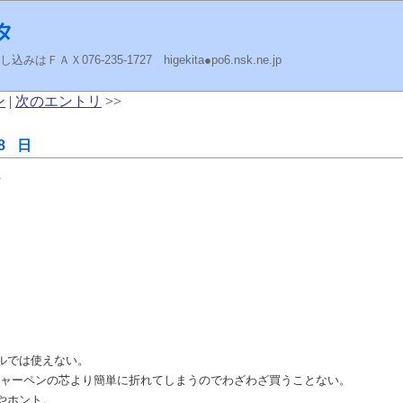
タ
ＡＸ076-235-1727 higekita●po6.nsk.ne.jp
ン
|
次のエントリ
>>
8 日
け
ルでは使えない。
てシャーペンの芯より簡単に折れてしまうのでわざわざ買うことない。
やホント。