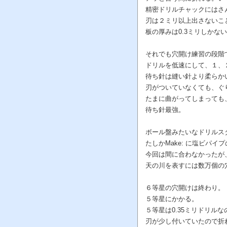
精密ドリルチャックにはさ
刃は２ミリ以上出さないこ
板の厚みは0.3ミリしか
それでも穴開け練習の段階
ドリルを低速にして、１、２
待ち針は縫い針より柔らか
刃がついていなくても、ぐ
たまに曲がってしまっても
待ち針最強。
ボール盤みたいなドリルス
たしかMake: に塩ビパ
今回は間に合わなかったが
天の川を表すには数万個の
６等星の穴開けは終わり。
５等星にかかる。
５等星は0.35ミリドリル
刃が少し付いていたので折