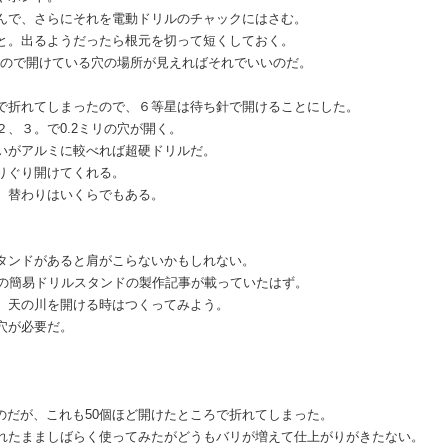
んで、さらにそれを電動ドリルのチャックにはさむ。
と。出るようだったら根元を切って短くしておく。
ないので開けている穴の場所が見えればそれでいいのだ。
で折れてしまったので、６等星は待ち針で開けることにした。
、３。で0.2ミリの穴が開く。
いがアルミに較べれば超硬ドリルだ。
りぐり開けてくれる。
、替わりはいくらでもある。
タンドがあると肩がこらないかもしれない。
イプの簡易ドリルスタンドの製作記事が載っていたはず。
、天の川を開ける時はつくってみよう。
穴が必要だ。
なのだが、これも50個ほど開けたところで折れてしまった。
れたまましばらく使ってみたがどうもバリが増えて仕上がりがきたない。