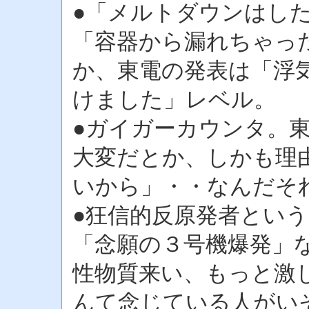
●「メルトダウンはし
「容器から漏れちゃっ
か、東電の発表は「浮
けました」レベル。
●ガイガーカウンタ。
大変だとか、しかも理
いから」・・なんだそ
●狂信的反原発者とい
「念願の３号機爆発」
性物質来い、もっと激
んて念じている人がい