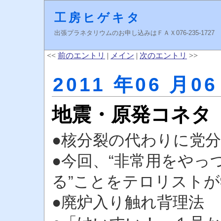
工房ヒゲキタ
出張プラネタリウムのお申し込みはＦＡＸ076-235-1727 higeki
<<
前のエントリ
|
メイン
|
次のエントリ
>>
2011 年06 月06
地震・原発コネタ
●核分裂の代わりに党
●今回、“非常用をやっ
る”ことをテロリスト
●廃炉入り触れ背理法