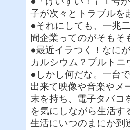
●「けいすい！」１号
子が次々とトラブルを
●それにしても、一兆
間企業ってのがそもそ
●最近イラつく！なに
カルシウム？プルトニ
●しかし何だな。一台
出来て映像や音楽やメ
末を持ち、電子タバコ
を気にしながら生活す
生活にいつのまにか到