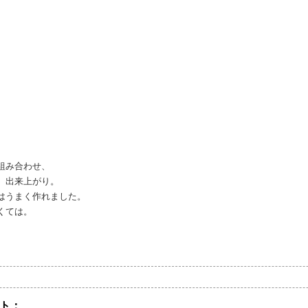
組み合わせ、
。出来上がり。
はうまく作れました。
くては。
ト：