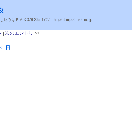
タ
ＡＸ076-235-1727 higekita●po6.nsk.ne.jp
ン
|
次のエントリ
>>
8 日