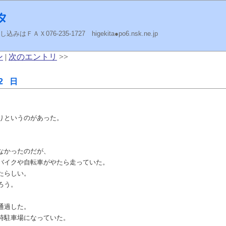
タ
ＡＸ076-235-1727 higekita●po6.nsk.ne.jp
ン
|
次のエントリ
>>
2 日
りというのがあった。
なかったのだが、
バイクや自転車がやたら走っていた。
たらしい。
ろう。
通過した。
時駐車場になっていた。