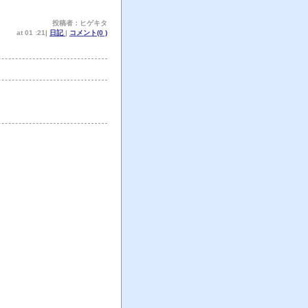
投稿者：ヒゲキタ
at 01 :21|
日記
|
コメント(0 )