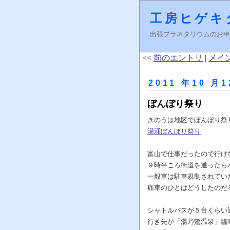
工房ヒゲキ
出張プラネタリウムのお申し込みはＦ
<<
前のエントリ
|
メイ
2011 年10 月1
ぼんぼり祭り
きのうは地区でぼんぼり祭
湯涌ぼんぼり祭り
富山で仕事だったので行け
９時半ころ街道を通ったら
一般車は駐車規制されてい
痛車のひとはどうしたのだ
シャトルバスが５台くらい
行き先が「湯乃鷺温泉」臨