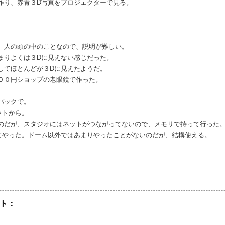
作り、赤青３D写真をプロジェクターで見る。
、人の頭の中のことなので、説明が難しい。
まりよくは３Dに見えない感じだった。
してほとんどが３Dに見えたようだ。
００円ショップの老眼鏡で作った。
パックで。
ットから。
のだが、スタジオにはネットがつながってないので、メモリで持って行った
てやった。ドーム以外ではあまりやったことがないのだが、結構使える。
ト：