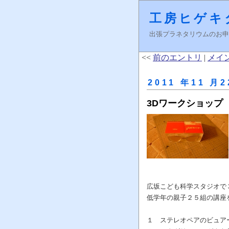
工房ヒゲキ
出張プラネタリウムのお申し込みはＦ
<<
前のエントリ
|
メイ
2011 年11 月2
3Dワークショップ
広坂こども科学スタジオで
低学年の親子２５組の講座
１ ステレオペアのビュア