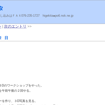
タ
ＡＸ076-235-1727 higekita●po6.nsk.ne.jp
ン
|
次のエントリ
>>
2 日
３Dのワークショップをやった。
を午前午後の２回やる。
ーを作り、３D写真を見る。