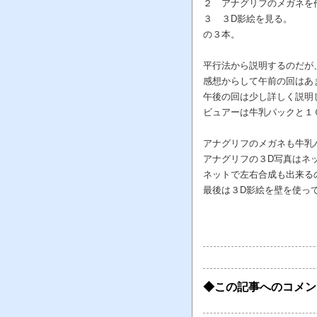
２ アナグリフのメガネを
３ ３D影絵を見る。
の３本。
平行法から説明するのだが
感想からして午前の回はあ
午後の回は少し詳しく説明
ビュアーは牛乳パックと１
アナグリフのメガネも牛乳
アナグリフの３D写真はネ
ネットで左右合成も出来る
最後は３D影絵を壁を使っ
◆この記事へのコメン