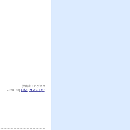
。
投稿者：ヒゲキタ
at 20 :00|
日記
|
コメント(0 )