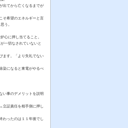
が出てから亡くなるまでが
こそ希望のエネルギーと言
と思う。
接炉心に押し当てること。
策が一切なされていないと
びます。「より失礼でない
除染になると東電がやるべ
しない事のデメリットを説明
→立証責任を相手側に押し
終わったのは１１年後でし