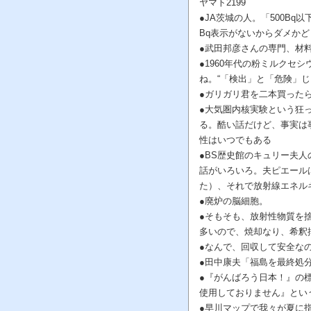
ヤマト2199
●JA茨城の人。「500B
Bq表示がないからダメか
●武田邦彦さんの専門、材
●1960年代の粉ミルクセ
ね。“「検出」と「危険」
●ガリガリ君を二本買った
●大気圏内核実験という狂
る。酷い話だけど、事実は
性はいつでもある
●BS歴史館のキュリー夫
話がいろいろ。夫ピエール
た）、それで放射線エネル
●廃炉の脳細胞。
●そもそも、放射性物質を
多いので、焼却なり、希釈
●なんで、回収して安全なの
●田中康夫「福島を最終処
●『がんばろう日本！』の
使用しておりません』とい
●早川マップで我々が夏に