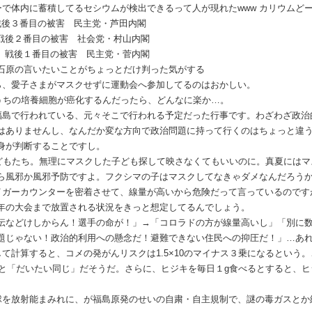
ーで体内に蓄積してるセシウムが検出できるって人が現れたwww カリウムど
28 戦後３番目の被害 民主党・芦田内閣
17 戦後２番目の被害 社会党・村山内閣
/11 戦後１番目の被害 民主党・菅内閣
石原の言いたいことがちょっとだけ判った気がする
ら、愛子さまがマスクせずに運動会へ参加してるのはおかしい。
、うちの培養細胞が癌化するんだったら、どんなに楽か…。
福島で行われている、元々そこで行われる予定だった行事です。わざわざ政治
はありませんし、なんだか変な方向で政治問題に持って行くのはちょっと違
身が判断することですし。
子どもたち。無理にマスクした子ども探して映さなくてもいいのに。真夏には
ら風邪か風邪予防ですよ。フクシマの子はマスクしてなきゃダメなんだろう
イガーカウンターを密着させて、線量が高いから危険だって言っているのです
年の大会まで放置される状況をきっと想定してるんでしょう。
伝などけしからん！選手の命が！」→「コロラドの方が線量高いし」「別に
題じゃない！政治的利用への懸念だ！避難できない住民への抑圧だ！」…あ
て計算すると、コメの発がんリスクは1.5×10のマイナス３乗になるという
ばくと「だいたい同じ」だそうだ。さらに、ヒジキを毎日１g食べるとすると、
球を放射能まみれに、が福島原発のせいの自粛・自主規制で、謎の毒ガスとか