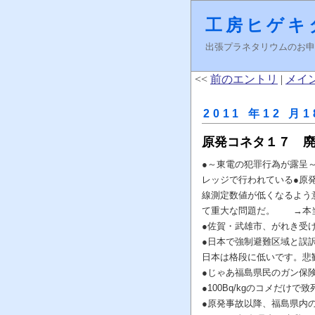
工房ヒゲキ
出張プラネタリウムのお申し込みはＦ
<<
前のエントリ
|
メイ
2011 年12 月1
原発コネタ１７ 
●～東電の犯罪行為が露呈
レッジで行われている●原
線測定数値が低くなるよう
て重大な問題だ。 →本当
●佐賀・武雄市、がれき受
●日本で強制避難区域と誤
日本は格段に低いです。悲
●じゃあ福島県民のガン保
●100Bq/kgのコメだ
●原発事故以降、福島県内