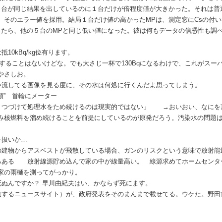
５台が同じ結果を出しているのに１台だけが倍程度値が大きかった。それは普
、そのエラー値を採用。結局１台だけ値の高かったMPは、測定窓にCsの付
ったら、他の５台のMPと同じ低い値になった。彼は何もデータの信憑性も調
。
10kBq/kg位有ります。
みすることはないけどな。でも大さじ一杯で130Bqになるわけで、これがスー
やさしお。
い流してる画像を見る度に、その水は何処に行くんだよ思ってしまう。
頼” 首輪にメーター
りつづけて処理水をため続けるのは現実的ではない」 →おいおい、なにを
み核燃料を溜め続けることを前提にしているのが原発だろう。汚染水の問題
ラ扱いか…
の建物からアスベストが飛散している場合、ガンのリスクという意味で放射能
るある 放射線源貯め込んで家の中が線量高い。 線源求めてホームセンタ
家の雨樋を測ってがっかり。
死ぬんですか？ 早川由紀夫はい、かならず死にます。
道するニュースサイト）が、政府発表をそのまんまで載せてる。ウケた。野田