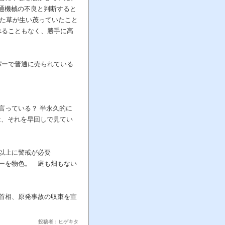
通機械の不良と判断すると
いた草が生い茂っていたこと
べることもなく、勝手に高
パーで普通に売られている
言っている？ 半永久的に
は、それを早回しで見てい
以上に警戒が必要
ーを物色。 庭も畑もない
首相、原発事故の収束を宣
投稿者：ヒゲキタ