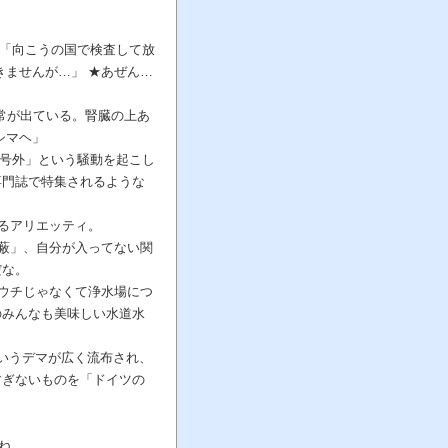
 「向こうの国で検査して放
きませんが…」 ★あぜん…
異常が出ている。腎臓の上あ
シマヘ」
な号外」という騒動を起こし
専門誌で特集されるような
るアリエッティ。
蔽」、自分が入ってない関
だな。
ウチじゃなくて浄水場につ
のみんなも美味しい水道水
」というデマが広く流布され、
すぎないものを「ドイツの
ね。