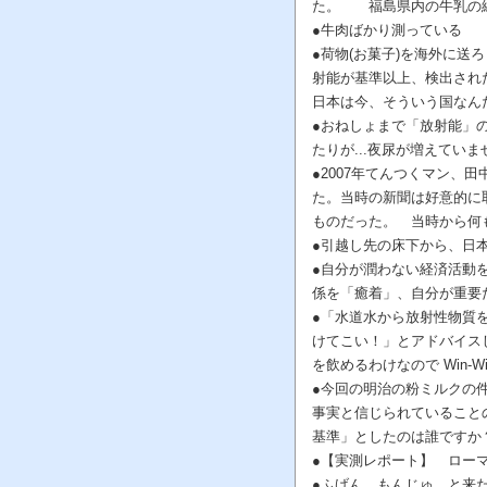
た。 福島県内の牛乳の線
●牛肉ばかり測っている
●荷物(お菓子)を海外に送
射能が基準以上、検出され
日本は今、そういう国なん
●おねしょまで「放射能」の
たりが...夜尿が増えてい
●2007年てんつくマン
た。当時の新聞は好意的に
ものだった。 当時から何も
●引越し先の床下から、日
●自分が潤わない経済活動
係を「癒着」、自分が重要
●「水道水から放射性物質
けてこい！」とアドバイス
を飲めるわけなので Win-W
●今回の明治の粉ミルクの件
事実と信じられていること
基準」としたのは誰ですか
●【実測レポート】 ロー
●ふげん、もんじゅ、と来