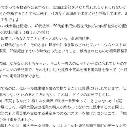
q以下であっても数値を公表すると、茨城は全部ダメだと思われるかもしれない
どうか判断することすら出来ず、仕方なく茨城産全体ダメだと判断してます。B
料工学ですよ！
シウム検出量は桁違い。40代後半～50代前半(僕の親世代)の方の内部被爆が心
じゃ意味が違う（粉ミルクの話）
ら四本当たるなんてことがずっと続いたら、高速増殖炉。
った時代があって、そのときに世界中に撒き散らされたプルトニウムやストロ
事実。20世紀はそういう時代だったということ。検出されたものが福島原発
人の回、なかなかおもろかった。キュリー夫人の伝記とか完璧に忘れていたの
はピエゾの発見者で、それを利用した超微小電流を測る電気計を作って（当
ギーの定量計測ができた。
捨てるのに、低レベル廃棄物を薄めて捨てることは普通に行われています。低
排水しないとためるところがない。これは、ドイツの原発でも同じ。
に不買するんだ？ 粉ミルク業界で現状一番安全ってことじゃないか？(笑)
分場にしろ。福島の除染は桜島の噴火が終わってないのに洗車するのと同じ」
標語のもと震災地を支援する募金をつのるポスターを掲げたコンビニで、『福
う張り紙を見ました。
指摘したのは、彼のデータ捏造。女川をはじめ牡鹿半島南三陸町のデータを不