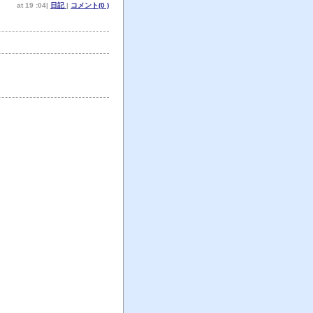
at 19 :04|
日記
|
コメント(0 )