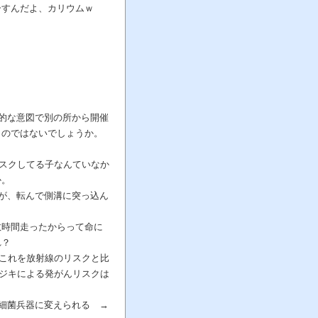
ーすんだよ、カリウムｗ
的な意図で別の所から開催
うのではないでしょうか。
マスクしてる子なんていなか
か。
が、転んで側溝に突っ込ん
数時間走ったからって命に
れ？
。これを放射線のリスクと比
ヒジキによる発がんリスクは
細菌兵器に変えられる →