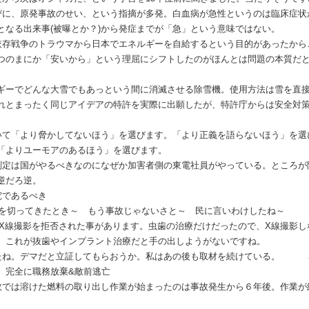
びに、原発事故のせい、という指摘が多発。白血病が急性というのは臨床症状
となる出来事(被曝とか？)から発症までが「急」という意味ではない。
依存戦争のトラウマから日本でエネルギーを自給するという目的があったから
つのまにか「安いから」という理屈にシフトしたのがほんとは問題の本質だ
ギーでどんな大雪でもあっという間に消滅させる除雪機。使用方法は雪を直
れとまったく同じアイデアの特許を実際に出願したが、特許庁からは安全対
いて「より脅かしてないほう」を選びます。「より正義を語らないほう」を選
「よりユーモアのあるほう」を選びます。
測定は国がやるべきなのになぜか加害者側の東電社員がやっている。ところが
逆だろ逆。
究であるべき
ラを切ってきたとき～ もう事故じゃないさと～ 民に言いわけしたね～
降にX線撮影を拒否された事があります。虫歯の治療だけだったので、X線撮影
。これが抜歯やインプラント治療だと手の出しようがないですね。
たね。デマだと立証してもらおうか。私はあの後も取材を続けている。 
、完全に職務放棄&敵前逃亡
故では溶けた燃料の取り出し作業が始まったのは事故発生から６年後。作業が