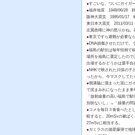
●すごいな、ついにガイガ
●福井地震 1948/06/
阪神大震災 1995/01/
東日本大震災 2011/03
左翼政権に神の怒りかね。
●東京ですら避難が必要な
●DNA損傷させただけで
●福島の駅伝は毎年恒例で
場所を福島に選定したので
出場するかどうかは選手自
●NHKで映された川俣の
ったから、今マスクしてた
●側溝脇に溜まった泥にガ
で泥まみれになったまま来
「放射線量の高い福島で駅
別状ないし」→「線量の問
●コメを毎日３食食べたとし
較すると、20mSvの被
27mSvに相当する。
●ガミラスの遊星爆弾で地