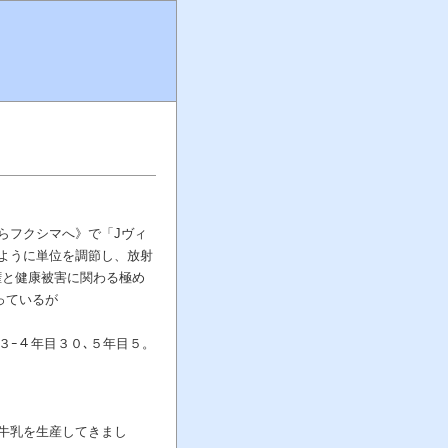
らフクシマへ》で「Jヴィ
ように単位を調節し、放射
権と健康被害に関わる極め
っているが
３ｰ４年目３０､５年目５。
牛乳を生産してきまし