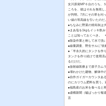
女川原発MP６台のうち、
ころを、彼はそれを無視し
が判明。7月にその草を刈
い値の等高線を引いたのだ
●ちなみに野菜の焼却灰は大抵
●まあ塩を1kgもイッキ飲
ことは知っておくべき。 
●除染作業と称して水で洗
●線量調査、野生サルに“依
●「半永久的にタンクを作
タンクを作り続けて使用済
るだけだ。
●放射線医療まで原子力ム
●壊れかけた建物、解体中
●自作ガイガーカウンタあ
のにカリウム肥料を買う。
●福島産のお米を食べると
●虚構新聞（嘘ばっかり報
言