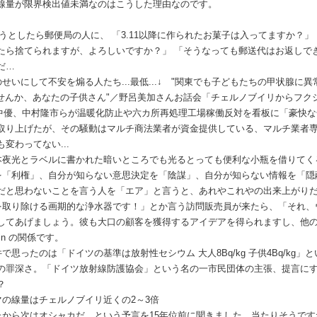
量が限界検出値未満なのはこうした理由なのです。
ろうとしたら郵便局の人に、 「3.11以降に作られたお菓子は入ってますか？」
たら捨てられますが、よろしいですか？」 「そうなっても郵送代はお返しで
だ…
せいにして不安を煽る人たち...最低...↓ "関東でも子どもたちの甲状腺に
ませんか、あなたの子供さん"／野呂美加さんお話会「チェルノブイリからフク
、田中優、中村隆市らが温暖化防止や六カ所再処理工場稼働反対を看板に「豪快
取り上げたが、その騒動はマルチ商法業者が資金提供している、マルチ業者
変わってない...
本夜光とラベルに書かれた暗いところでも光るとっても便利な小瓶を借りてく
を「利権」、自分が知らない意思決定を「陰謀」、自分が知らない情報を「隠
だと思わないことを言う人を「エア」と言うと、あれやこれやの出来上がり
を取り除ける画期的な浄水器です！」とか言う訪問販売員が来たら、「それ、
してあげましょう。彼も大口の顧客を獲得するアイデアを得られますし、他
in の関係です。
で思ったのは「ドイツの基準は放射性セシウム 大人8Bq/kg 子供4Bq/kg
の罪深さ。「ドイツ放射線防護協会」という名の一市民団体の主張、提言に
？
マの線量はチェルノブイリ近くの2～3倍
たから次はオシャカだ、という予言を15年位前に聞きました。当たりそうです