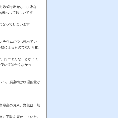
から数値を出せない」私は、
q表示して欲しいです
配になってしまいます
ンチウムが今も残ってい
事故によるものでない可能
で、おーそんなことがって
時使い道は全くなかっ
レベル廃棄物は物理的量が
島県産のお米、野菜は一切
当に下駄を履かしていた。