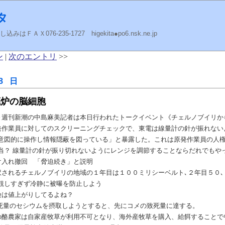
タ
ＡＸ076-235-1727 higekita●po6.nsk.ne.jp
ン
|
次のエントリ
>>
8 日
廃炉の脳細胞
～週刊新潮の中島麻美記者は本日行われたトークイベント《チェルノブイリか
発作業員に対してのスクリーニングチェックで、東電は線量計の針が振れない
意図的に操作し情報隠蔽を図っている」と暴露した。これは原発作業員の人
？ 線量計の針が振り切れないようにレンジを調節することならだれでもや
け入れ撤回 「脅迫続き」と説明
訳されるチェルノブイリの地域の１年目は１００ミリシーベルト､２年目５０､
観しすぎず冷静に被曝を防止しよう
険は値上がりしてるよね？
けで致死量のセシウムを摂取しようとすると、先にコメの致死量に達する。
の酪農家は自家産牧草が利用不可となり、海外産牧草を購入、給餌することで