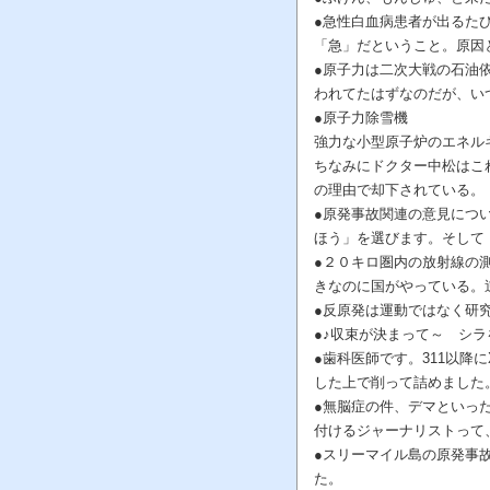
●急性白血病患者が出るた
「急」だということ。原因
●原子力は二次大戦の石油
われてたはずなのだが、い
●原子力除雪機
強力な小型原子炉のエネル
ちなみにドクター中松はこ
の理由で却下されている。
●原発事故関連の意見につ
ほう」を選びます。そして
●２０キロ圏内の放射線の
きなのに国がやっている。
●反原発は運動ではなく研
●♪収束が決まって～ シ
●歯科医師です。311以
した上で削って詰めました
●無脳症の件、デマといっ
付けるジャーナリストって
●スリーマイル島の原発事
た。