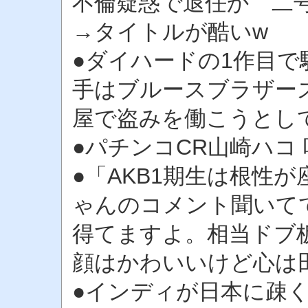
不倫疑惑で退任か 
→タイトルが酷いw
●ダイハードの1作目
手はブルースブラザー
屋で盗みを働こうとし
●パチンコCR山崎ハコ
●「AKB1期生は根性
ゃんのコメント聞いて
得てますよ。相当ドブ
顔はかわいいけど心は
●インディが日本に疎