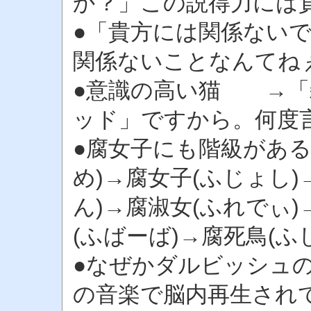
か？」この説得力には
●「貴方には関係ない
関係ないことなんてね
●意識の高い猫 →「
ッド」ですから。何度
●腐女子にも階級がある
め)→腐女子(ふじょし
ん)→腐淑女(ふれでぃ
(ふばーば)→腐死鳥(ふ
●なぜかダルビッシュ
の音楽で脳内再生され