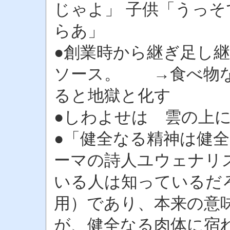
じゃよ」 子供「うっ
らあ」
●創業時から継ぎ足し
ソース。 →食べ物な
ると地獄と化す
●しわよせは 雲の上
●「健全なる精神は健
ーマの詩人ユウェナリ
いる人は知っているだ
用）であり、本来の意
が、健全なる肉体に宿