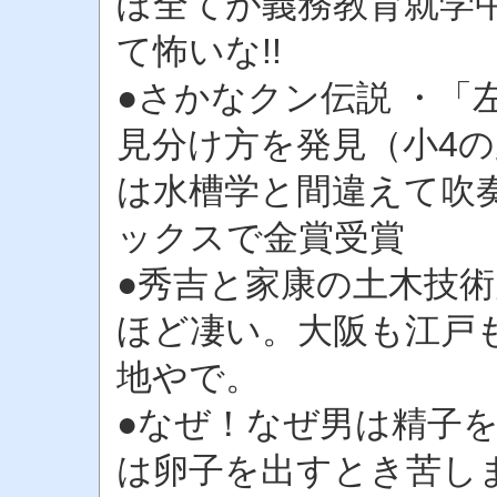
ぼ全てが義務教育就学
て怖いな!!
●さかなクン伝説 ・「
見分け方を発見（小4の
は水槽学と間違えて吹
ックスで金賞受賞
●秀吉と家康の土木技
ほど凄い。大阪も江戸
地やで。
●なぜ！なぜ男は精子
は卵子を出すとき苦し