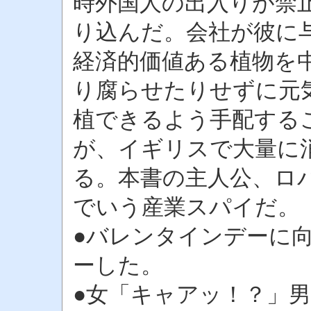
時外国人の出入りが禁
り込んだ。会社が彼に
経済的価値ある植物を
り腐らせたりせずに元
植できるよう手配する
が、イギリスで大量に
る。本書の主人公、ロ
でいう産業スパイだ。
●バレンタインデーに向
ーした。
●女「キャアッ！？」