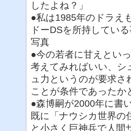
したよね？」
●私は1985年のドラ
ドーDSを所持してい
写真
●今の若者に甘えとい
考えてみればいい、シ
ュ力というのが要求さ
ことが条件であったか
●森博嗣が2000年に
既に「ナウシカ世界の
と小さく巨神兵で人間