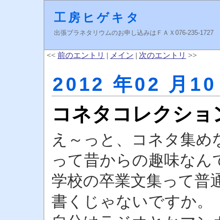
工房ヒゲキタ
出張プラネタリウムのお申し込みはＦＡＸ076-235-1727 higeki
<<
前のエントリ
|
メイン
|
次のエントリ
>>
2012 年02 月10
コネタコレクショ
え～っと、コネタ集め
って昔からの趣味なん
学校の卒業文集って普
書くじゃないですか。