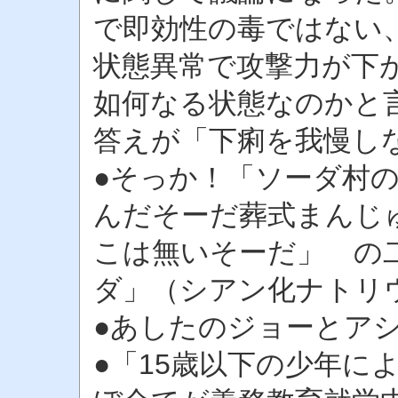
で即効性の毒ではない
状態異常で攻撃力が下
如何なる状態なのかと
答えが「下痢を我慢し
●そっか！「ソーダ村
んだそーだ葬式まんじ
こは無いそーだ」 の
ダ」（シアン化ナトリ
●あしたのジョーとア
●「15歳以下の少年に