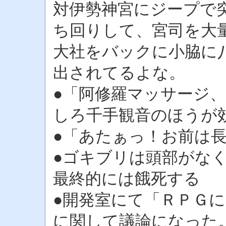
対伊勢神宮にジープで
ち回りして、宮司を大
大社をバックに小脇に
出されてるよな。
●「阿修羅マッサージ
しろ千手観音のほうが
●「あたぁっ！お前は
●ゴキブリは頭部がな
最終的には餓死する
●開発室にて「ＲＰＧ
に関して議論になった