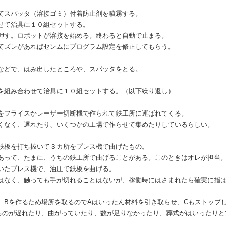
てスパッタ（溶接ゴミ）付着防止剤を噴霧する。
せて治具に１０組セットする。
押す。ロボットが溶接を始める。終わると自動で止まる。
てズレがあればセンムにプログラム設定を修正してもらう。
。
などで、はみ出したところや、スパッタをとる。
。
を組み合わせて治具に１０組セットする。（以下繰り返し）
をフライスかレーザー切断機で作られて鉄工所に運ばれてくる。
くなく、遅れたり、いくつかの工場で作らせて集めたりしているらしい。
鉄板を打ち抜いて３カ所をプレス機で曲げたもの。
あって、たまに、うちの鉄工所で曲げることがある。このときはオレが担当
いたプレス機で、油圧で鉄板を曲げる。
はなく、触っても手が切れることはないが、稼働時にはさまれたら確実に指
、Bを作るため場所を取るのでAはいったん材料を引き取らせ、Cもストップ
るのが遅れたり、曲がっていたり、数が足りなかったり、葬式がはいったりと