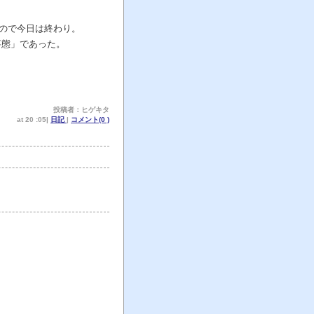
ので今日は終わり。
事態」であった。
投稿者：ヒゲキタ
at 20 :05|
日記
|
コメント(0 )