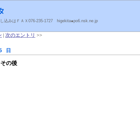
タ
ＡＸ076-235-1727 higekita●po6.nsk.ne.jp
ン
|
次のエントリ
>>
5 日
 その後