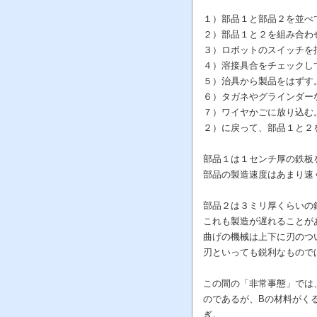
１）部品１と部品２を並べ
２）部品１と２を組み合わ
３）ロボットのスイッチを
４）溶接具合をチェックし
５）治具から製品をはずす
６）タガネやグラインダー
７）ワイヤかごに放り込む
２）に戻って、部品１と２
部品１は１センチ厚の鉄板
部品の製造速度はあまり速
部品２は３ミリ厚くらいの
これも製造が遅れることが
曲げの機械は上下に刃のつ
刃といっても鋭利なもので
この間の「非常事態」では
のであるが、Bの材料がく
ぎ。