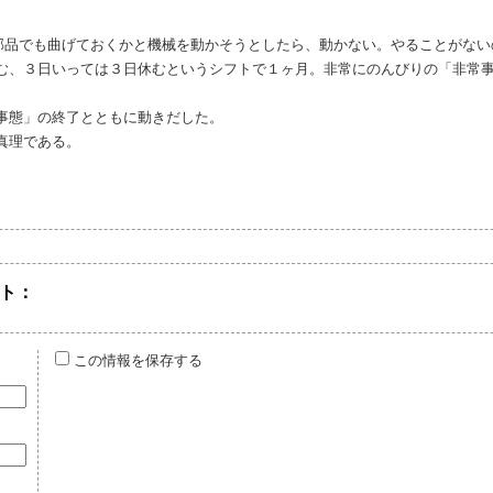
部品でも曲げておくかと機械を動かそうとしたら、動かない。やることがない
む、３日いっては３日休むというシフトで１ヶ月。非常にのんびりの「非常
事態」の終了とともに動きだした。
真理である。
ト：
この情報を保存する