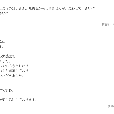
思うのはいささか無責任かもしれませんが、思わせて下さい(^^;)
(^^)
投稿者： 池ポチ
ムに
す。
ら大感激で、
でした。
して触ろうとしたり
ね！と興奮しており
いただきました。
のですね。
を楽しみにしております。
投稿者：