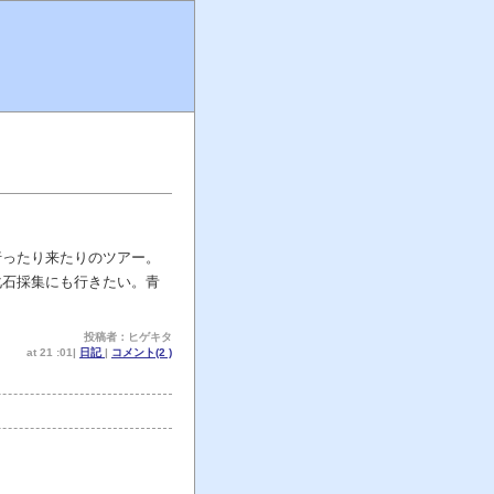
行ったり来たりのツアー。
化石採集にも行きたい。青
投稿者：ヒゲキタ
at 21 :01|
日記
|
コメント(2 )