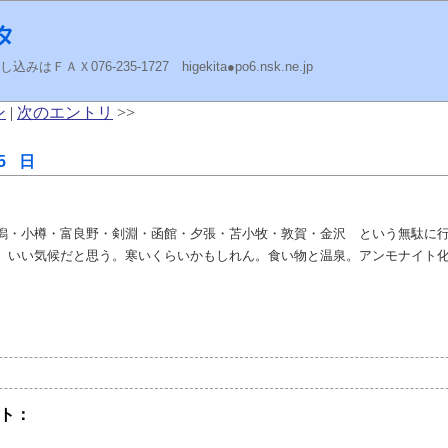
タ
ＡＸ076-235-1727 higekita●po6.nsk.ne.jp
ン
|
次のエントリ
>>
5 日
潟・小樽・富良野・剣淵・函館・夕張・苫小牧・敦賀・金沢 という無駄に
。いい気候だと思う。寒いくらいかもしれん。食い物と温泉。アンモナイト
ト：