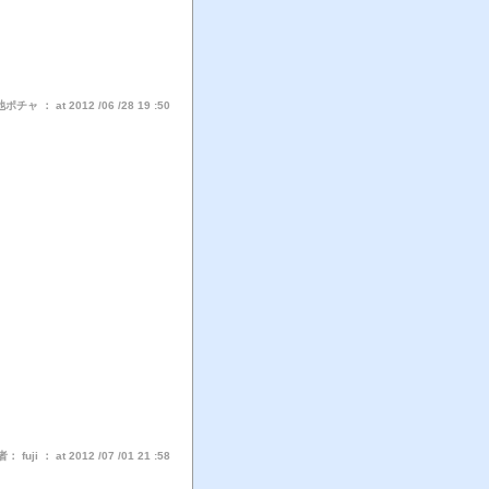
ャ ： at 2012 /06 /28 19 :50
 fuji ： at 2012 /07 /01 21 :58