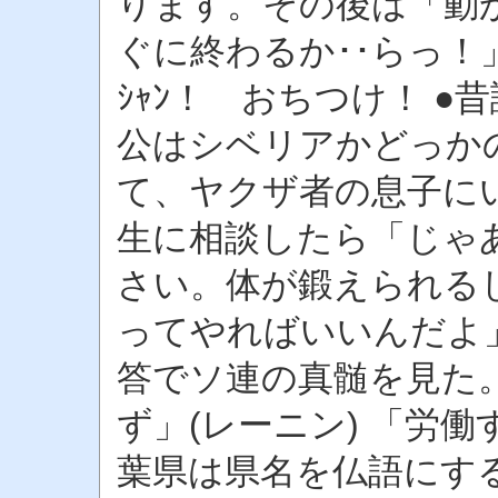
ります。その後は「動
ぐに終わるか･･らっ！」 ●ｶ
ｼｬﾝ！ おちつけ！ 
公はシベリアかどっか
て、ヤクザ者の息子に
生に相談したら「じゃ
さい。体が鍛えられる
ってやればいいんだよ
答でソ連の真髄を見た。
ず」(レーニン) 「労働
葉県は県名を仏語にす