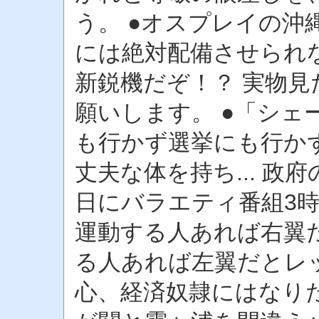
う。 ●オスプレイの沖
には絶対配備させられ
新鋭機だぞ！？ 実物
願いします。 ●「シェ
も行かず選挙にも行か
丈夫な体を持ち... 政
日にバラエティ番組3
運動する人あれば右翼
る人あれば左翼だとレ
心、経済奴隷にはなりた