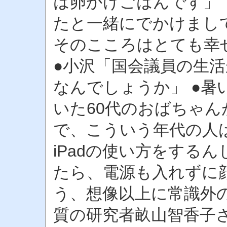
は卵かけごはんです」 
たと一緒にでかけまし
そのこころはとても幸
●小沢「国会議員の生
なんでしょうか」 ●暑
いた60代のおばちゃん
で、こういう年代の人
iPadの使い方をする
たら、電源も入れずに
う、想像以上に常識外の
質の研究者畝山智香子