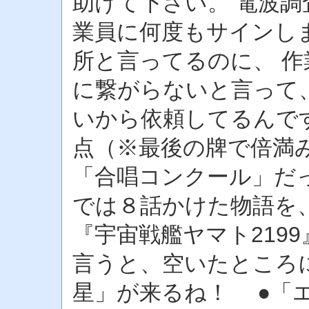
助けて下さい。 電波調
業員に何度もサインし
所と言ってるのに、 
に繋がらないと言って
いから依頼してるんです
点（※最後の牌で倍満み
「合唱コンクール」だっ
では８話かけた物語を
『宇宙戦艦ヤマト219
言うと、空いたところ
星」が来るね！ ●「