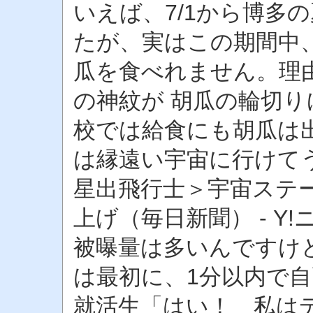
いえば、7/1から博多
たが、実はこの期間中、
瓜を食べれません。理
の神紋が 胡瓜の輪切
校では給食にも胡瓜は出
は縁遠い宇宙に行けてう
星出飛行士＞宇宙ステ
上げ（毎日新聞） - 
被曝量は多いんですけどね
は最初に、1分以内で
就活生「はい！ 私は