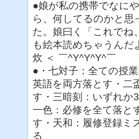
●娘が私の携帯でなに
ら、何してるのかと思
た。娘曰く「これでね
も絵本読めちゃうんだよ
炊 ＜ ￣^Y^Y^Y^￣
●・七対子：全ての授業
英語を両方落とす・二
す・三暗刻：いずれか
一色：必修を全て落と
す・天和：履修登録ミ
る