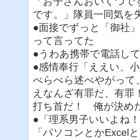
「お子さんおいくつで
です。」隊員一同気を
●面接でずっと「御社
って言ってた
●うわあ携帯で電話し
●感情奉行「ええい、
べらべら述べやがって
えなんざ有罪だ、有罪
打ち首だ！ 俺が決め
●「理系男子いいよね
「パソコンとかExce