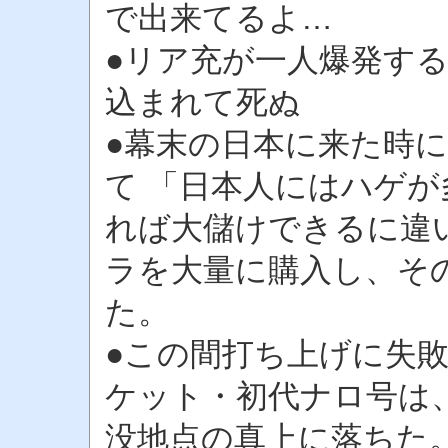
で出来てるよ…
●リア充が一人爆発す
込まれて死ぬ
●幕末の日本に来た時
て 「日本人にはハゲ
れば大儲けできるに違
ラを大量に購入し、そ
た。
●この間打ち上げに失
ケット・初代ナロ号は
没地点の真上に落ちた