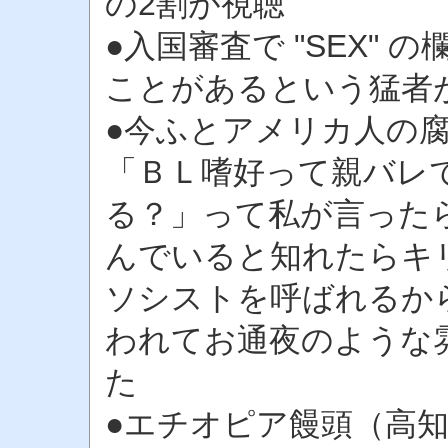
の2割が視聴
●入国審査で "SEX" の欄に 
ことがあるという猛者
●今ふとアメリカ人の
「ＢＬ嗜好って親バレ
る？」って私が言った
んでいると知れたらキ
ソシストを呼ばれるか
われてお通夜のような
た
●エチオピア饅頭（高