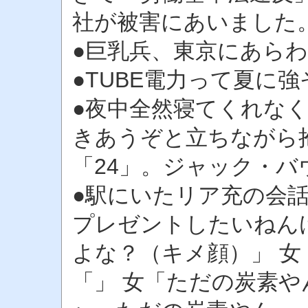
社が被害にあいました
●巨乳兵、東京にあら
●TUBE電力って夏に
●夜中全然寝てくれな
きあうぞと立ちながら
「24」。ジャック・
●駅にいたリア充の会話
プレゼントしたいねん
よな？（キメ顔）」 女
「」 女「ただの炭素や