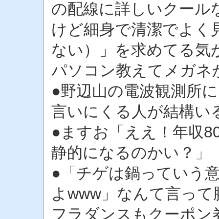
の配線に詳しいクール
けど細身で清潔でよく
ない）」を求めてる気
パソコン教えてメガネ
●野辺山の電波観測所
言いにくる人が結構い
●ますお「ええ！年収8
静的になるのかい？」
●「チゲは鍋っていう
よwww」なんて言っ
フラダンスもクーポン