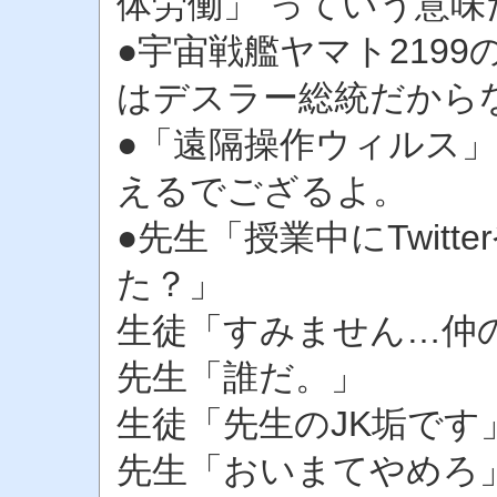
体労働」 っていう意
●宇宙戦艦ヤマト219
はデスラー総統だから
●「遠隔操作ウィルス
えるでござるよ。
●先生「授業中にTwit
た？」
生徒「すみません…仲
先生「誰だ。」
生徒「先生のJK垢です
先生「おいまてやめろ