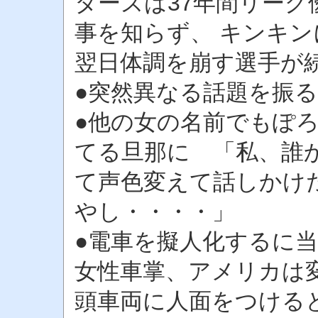
ターズは37年間リー
事を知らず、 キンキ
翌日体調を崩す選手が
●突然異なる話題を振
●他の女の名前でもぽ
てる旦那に 「私、誰
て声色変えて話しかけ
やし・・・・」
●電車を擬人化するに
女性車掌、アメリカは
頭車両に人面をつける