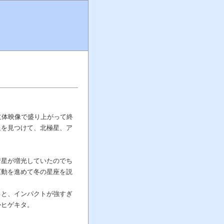
立体映像で盛り上がって終
星を見つけて、北極星、ア
彗星が増光していたのでち
運動を進めて冬の星座を説
ると、インパクトが強すぎ
かヒゲキタ。