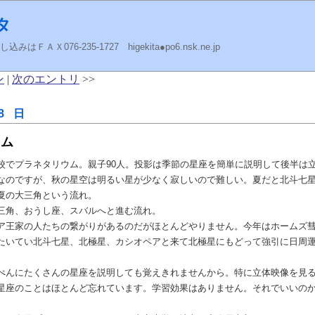
タ
ＡＸ076-235-1727 higekita●po6.nsk.ne.jp
ン
|
次のエントリ
>>
8 日
ウム
校でプラネタリウム。親子90人。投影は季節の星座を簡単に説明して後半は
なのですが、秋の星空は明るい星が少なく寂しいので難しい。夏だと北斗七
夏の大三角という流れ。
三角、おうし座、スバルへと進む流れ。
ア王家の人たちの繋がりがあるのだがほとんどやりません。今年はホームズ
たいてい北斗七星、北極星、カシオペアと来て北極星にもどって強引に日周
ぺんにたくさんの星座を説明しても覚えきれませんから。特に立体映像を見
星座のことはほとんど忘れています。学習効果はありません。それでいいの