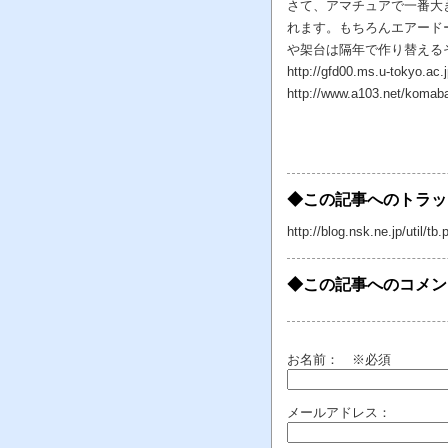
さて、アマチュアで一番大
れます。もちろんエアード
や架台は隔年で作り替える
http://gfd00.ms.u-tokyo
http://www.a103.net/koma
◆この記事へのトラッ
http://blog.nsk.ne.jp/util
◆この記事へのコメン
お名前：
※必須
メールアドレス：