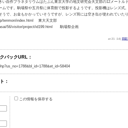
きい自作プラネタリウムはたぶん東京大学の地文研究会天文部の12メートル
ームです。駒場祭や五月祭に体育館で投影するようです。投影機はレンズ式
そうで、お金もかかっていそうですが、レンズ筒には空き缶が使われていた
.ac.jp/tenmon/index.html 東大天文部
basai/56/visitor/project/id199.html 駒場祭企画
at 21 :14|
日
クバックURL：
/tb.php?us_no=1788&bl_id=1788&et_id=58404
ト：
この情報を保存する