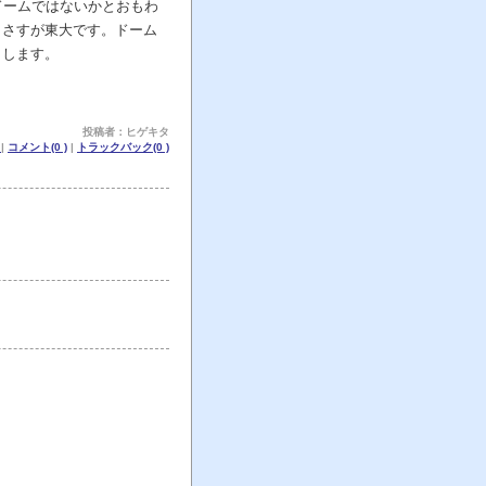
ドームではないかとおもわ
。さすが東大です。ドーム
りします。
投稿者：ヒゲキタ
記
|
コメント(0 )
|
トラックバック(0 )