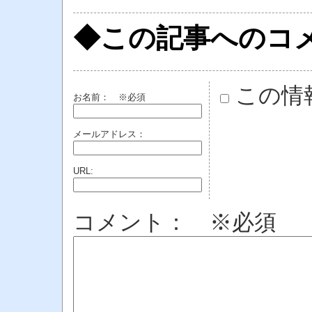
◆この記事へのコ
この情
お名前：
※必須
メールアドレス：
URL:
コメント： ※必須