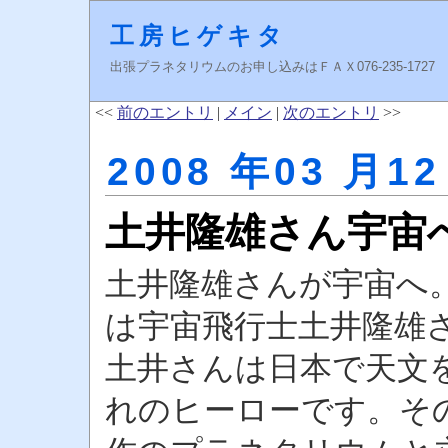
工房ヒゲキタ
出張プラネタリウムのお申し込みはＦＡＸ076-235-1727 higeki
<<
前のエントリ
|
メイン
|
次のエントリ
>>
2008 年03 月12
土井隆雄さん宇宙
土井隆雄さんが宇宙へ
は宇宙飛行士土井隆雄
土井さんは日本で天文
れのヒーローです。そ