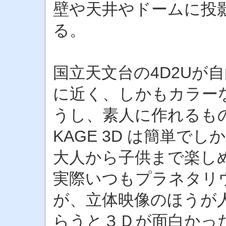
壁や天井やドームに投
る。
国立天文台の4D2Uが
に近く、しかもカラー
うし、素人に作れるも
KAGE 3D は簡単で
大人から子供まで楽し
実際いつもプラネタリ
が、立体映像のほうが
らうと３Ｄが面白かっ