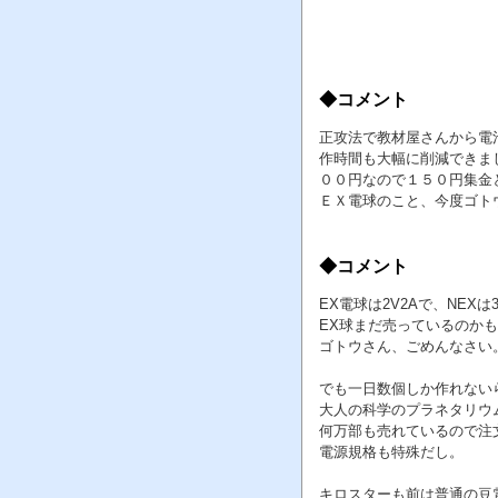
◆コメント
正攻法で教材屋さんから電
作時間も大幅に削減できま
００円なので１５０円集金
ＥＸ電球のこと、今度ゴト
◆コメント
EX電球は2V2Aで、NEX
EX球まだ売っているのか
ゴトウさん、ごめんなさい
でも一日数個しか作れない
大人の科学のプラネタリウ
何万部も売れているので注
電源規格も特殊だし。
キロスターも前は普通の豆