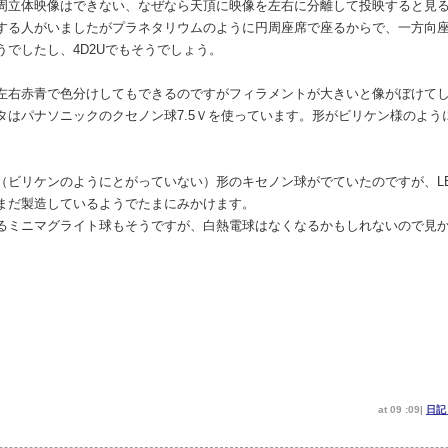
周立体映像はできない、なぜなら天頂に映像を左右に分離して投映すると見
する人がいましたがプラネタリウムのように円周座席で座るからで、一方向
でしたし、4D2Uでもそうでしょう。
左右赤青で色分けしてもできるのですがフィラメントが大きいと像がぼけて
タはパナソニックのクセノン球7.5Ｖを使っています。形がビリケン様のよう
（ビリケンのようにとがっていない）形のキセノン球がでていたのですが、L
まだ製造しているようでたまにみかけます。
るミニマグライト球もそうですが、白熱電球はなくなるかもしれないので見
at 09 :09|
日