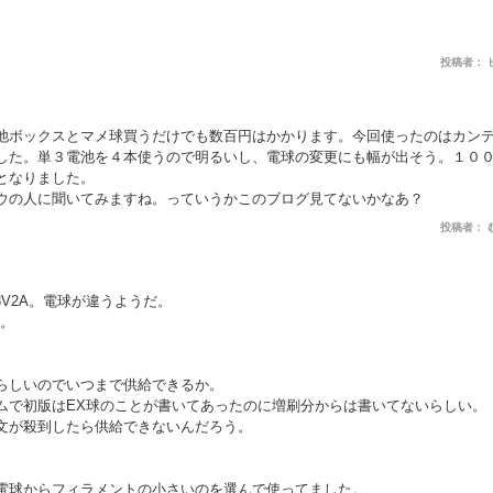
投稿者： ヒゲキ
池ボックスとマメ球買うだけでも数百円はかかります。今回使ったのはカン
した。単３電池を４本使うので明るいし、電球の変更にも幅が出そう。１０
となりました。
ウの人に聞いてみますね。っていうかこのブログ見てないかなあ？
投稿者： むろい
は3V2A。電球が違うようだ。
も。
。
らしいのでいつまで供給できるか。
ムで初版はEX球のことが書いてあったのに増刷分からは書いてないらしい。
文が殺到したら供給できないんだろう。
電球からフィラメントの小さいのを選んで使ってました。