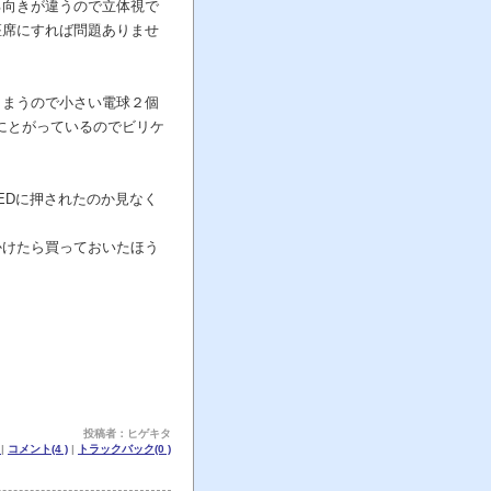
る向きが違うので立体視で
座席にすれば問題ありませ
しまうので小さい電球２個
にとがっているのでビリケ
EDに押されたのか見なく
かけたら買っておいたほう
投稿者：ヒゲキタ
記
|
コメント(4 )
|
トラックバック(0 )