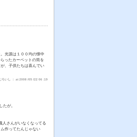
た。光源は１００均の懐中
もらったカーペットの筒を
すが、子供たちは喜んでい
し ： at 2008 /05 /22 06 :19
したが。
職人さんがいなくなってる
ウム作ってたんじゃない