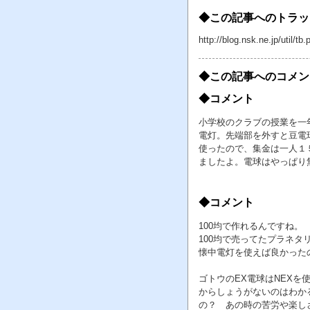
◆この記事へのトラッ
http://blog.nsk.ne.jp/util
◆この記事へのコメン
◆コメント
小学校のクラブの授業を一
電灯。先端部を外すと豆電
使ったので、集金は一人１
ましたよ。電球はやっぱり
◆コメント
100均で作れるんですね。
100均で売ってたプラネ
懐中電灯を使えば良かった
ゴトウのEX電球はNEX
からしょうがないのはわか
の？ あの時の苦労や楽し