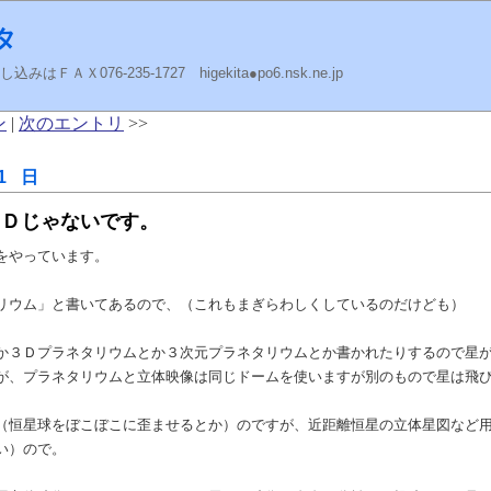
タ
ＡＸ076-235-1727 higekita●po6.nsk.ne.jp
ン
|
次のエントリ
>>
1 日
３Ｄじゃないです。
をやっています。
リウム」と書いてあるので、（これもまぎらわしくしているのだけども）
か３Ｄプラネタリウムとか３次元プラネタリウムとか書かれたりするので星
が、プラネタリウムと立体映像は同じドームを使いますが別のもので星は飛
（恒星球をぼこぼこに歪ませるとか）のですが、近距離恒星の立体星図など
い）ので。