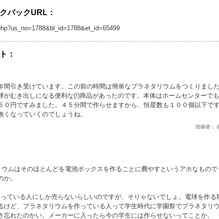
クバックURL：
/tb.php?us_no=1788&bl_id=1788&et_id=65499
ト：
年間引き受けています。この前の時間は簡単なプラネタリウムをつくりまし
球がむき出しになる便利な(!)商品があったのです。本体はホームセンターで
５０円ですみました。４５分間で作らせますから、恒星数も１００個以下で
無くなっていくのでしょうね。
投稿者： むろい
タリウムはそのほとんどを電池ボックスを作ることに費やすというアホなもので
のか。
を使っている人にしか売らないらしいのですが、そりゃないでしょ。電球を作る
るけど、プラネタリウムを作っている人って学生時代に学園祭でプラネタリ
さ忘れたのかい。メーカーに入ったら今の学生には作らせないってことか。