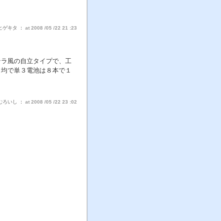
タ ： at 2008 /05 /22 21 :23
テラ風の自立タイプで、工
０均で単３電池は８本で１
し ： at 2008 /05 /22 23 :02