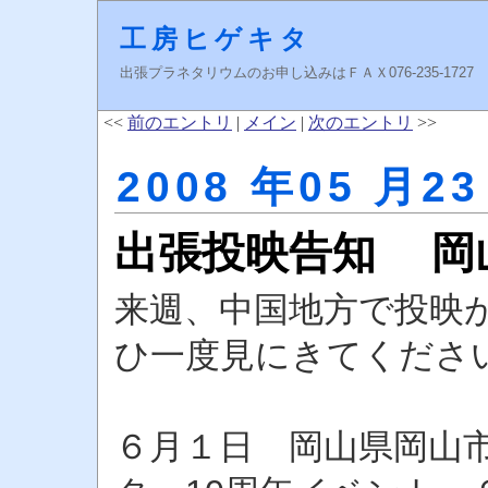
工房ヒゲキタ
出張プラネタリウムのお申し込みはＦＡＸ076-235-1727 higeki
<<
前のエントリ
|
メイン
|
次のエントリ
>>
2008 年05 月23
出張投映告知 岡
来週、中国地方で投映
ひ一度見にきてくださ
６月１日 岡山県岡山市