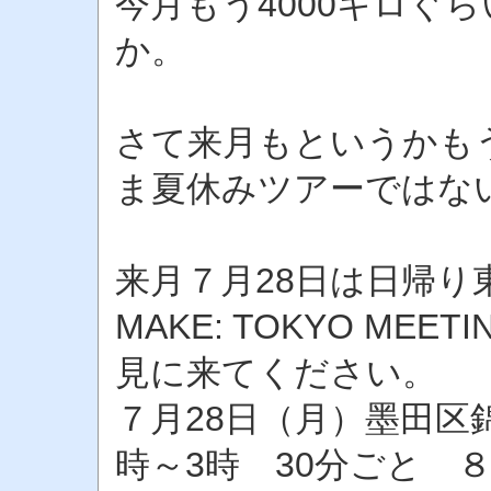
今月もう4000キロぐ
か。
さて来月もというかも
ま夏休みツアーではな
来月７月28日は日帰り
MAKE: TOKYO ME
見に来てください。
７月28日（月）墨田区
時～3時 30分ごと 