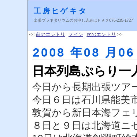
工房ヒゲキタ
出張プラネタリウムのお申し込みはＦＡＸ076-235-1727 higeki
<<
前のエントリ
|
メイン
|
次のエントリ
>>
2008 年08 月06
日本列島ぷらり一
今日から長期出張ツア
今日６日は石川県能美
敦賀から新日本海フェ
８日と９日は北海道ニ