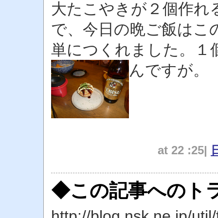
大たこやきが２個作れ
で、今日の晩ご飯はこ
単につくれました。１
んですが。
at 22 :25|
◆この記事へのトラ
http://blog.nsk.ne.jp/util