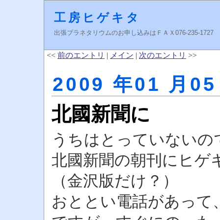
工房ヒゲキタ
出張プラネタリウムのお申し込みはＦＡＸ076-235-1727 higeki
<<
前のエントリ
|
メイン
|
次のエントリ
>>
2009 年01 月05
北國新聞に
うちはとっていないの
北國新聞の朝刊にヒゲ
（金沢版だけ？）
おととい電話があって