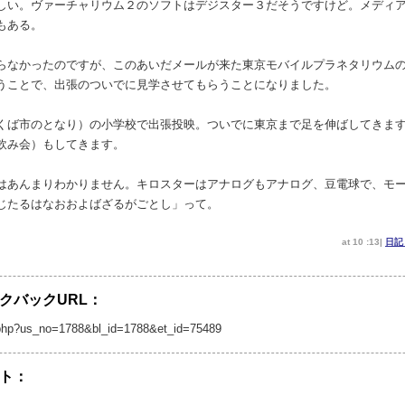
しい。ヴァーチャリウム２のソフトはデジスター３だそうですけど。メディ
もある。
らなかったのですが、このあいだメールが来た東京モバイルプラネタリウム
うことで、出張のついでに見学させてもらうことになりました。
くば市のとなり）の小学校で出張投映。ついでに東京まで足を伸ばしてきま
飲み会）もしてきます。
はあんまりわかりません。キロスターはアナログもアナログ、豆電球で、モ
じたるはなおおよばざるがごとし」って。
at 10 :13|
日
クバックURL：
/tb.php?us_no=1788&bl_id=1788&et_id=75489
ト：