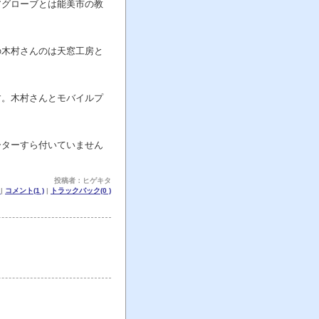
アグローブとは能美市の教
の木村さんのは天窓工房と
す。木村さんとモバイルプ
ーターすら付いていません
投稿者：ヒゲキタ
記
|
コメント(1 )
|
トラックバック(0 )