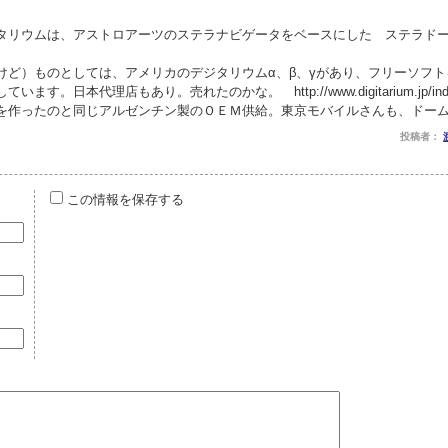
タリウムは、アストロアーツのステラナビゲータをベースにした ステラド
けど）ものとしては、アメリカのデジタリウムα、β、γがあり、フリーソフ
。日本代理店もあり。売れたのかな。 http://www.digitarium.jp/index
を作ったのと同じアルゼンチン製のＯＥＭ供給。東京モバイルさんも、ドー
投稿者：
この情報を保存する