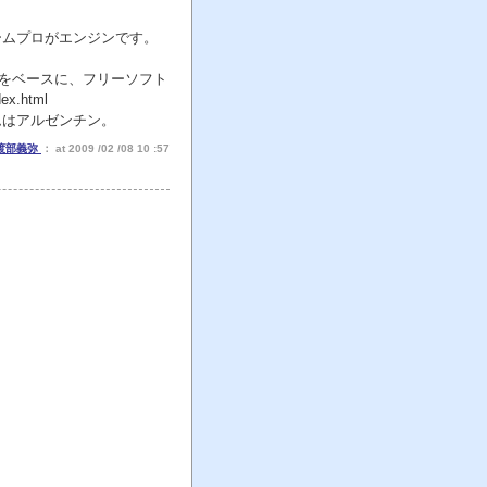
ームプロがエンジンです。
トをベースに、フリーソフト
.html
ムはアルゼンチン。
渡部義弥
： at 2009 /02 /08 10 :57