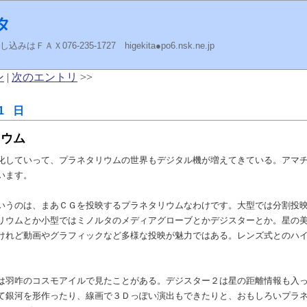
タ
ＡＸ076-235-1727 higekita●po6.nsk.ne.jp
ン
|
次のエントリ
>>
1 日
リウム
化していって、プラネタリウムの世界もデジタル機が増えてきている。アマ
います。
いうのは、まあＣＧを投映するプラネタリウムなわけです。大型では分割投
リウムとか小型ではミノルタのメディアグローブとかデジスターとか。星の
けれど動画やグラフィックなど多様な投映が魅力ではある。レンズ式とのハ
は羽咋のコスモアイルで見たことがある。デジスター２は星の距離情報も入
て銀河を形作ったり、線画で３Ｄっぽい演出もできたりと、おもしろいプラ