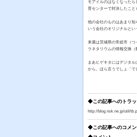
モアイルのはなくなったら
育センターで対決したこと
他の会社のものはあまり知
いう会社のオリジナルとい
来週は茨城県の常総市（つ
ラネタリウムの情報交換（
まあヒゲキタにはデジタル
から。ほら言うでしょ「で
◆この記事へのトラッ
http://blog.nsk.ne.jp/util
◆この記事へのコメン