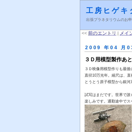
工房ヒゲキ
出張プラネタリウムのお申し込みはＦ
<<
前のエントリ
|
メイ
2009 年04 月0
３Ｄ用模型製作あ
３Ｄ映像用模型作りも最後
直径10万光年。縮尺は、直
とうとう原子模型から銀河
試写はまだです。世界で誰
楽しみです。通勤途中でス