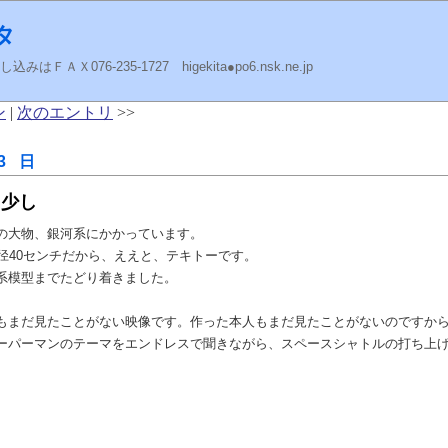
タ
ＡＸ076-235-1727 higekita●po6.nsk.ne.jp
ン
|
次のエントリ
>>
3 日
と少し
の大物、銀河系にかかっています。
径40センチだから、ええと、テキトーです。
系模型までたどり着きました。
もまだ見たことがない映像です。作った本人もまだ見たことがないのですか
ーパーマンのテーマをエンドレスで聞きながら、スペースシャトルの打ち上