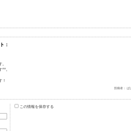
ト：
す。
^^。
す！
投稿者： ばばひろ
この情報を保存する