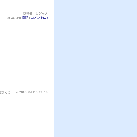
投稿者：ヒゲキタ
at 21 :36|
日記
|
コメント(1 )
こ ： at 2009 /04 /10 07 :16