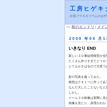
工房ヒゲキ
出張プラネタリウムのお申し込みはＦ
<<
前のエントリ
|
メイ
2009 年04 月1
いきなり END
新しい３Ｄ番組用模型が全
たくさん作りすぎてどうや
とてもかさばるので大変で
影の写真を撮ってみた。
模型はテキトーに作ってあ
なんだ大したことないなと
しかし。
ドーム３Ｄ映像は実際に見
画像を見たり、原理がわか