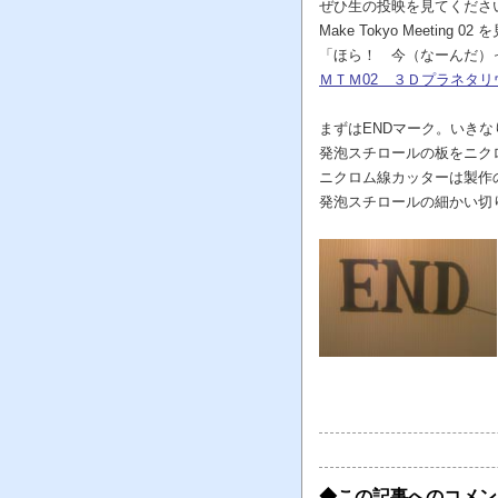
ぜひ生の投映を見てくださ
Make Tokyo Meetin
「ほら！ 今（なーんだ）
ＭＴＭ02 ３Ｄプラネタリ
まずはENDマーク。いき
発泡スチロールの板をニク
ニクロム線カッターは製作
発泡スチロールの細かい切
◆この記事へのコメン