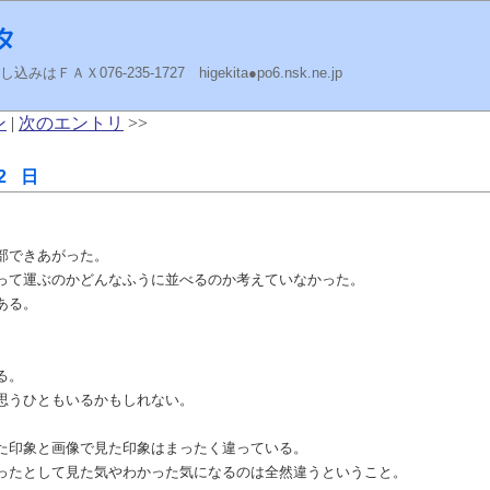
タ
ＡＸ076-235-1727 higekita●po6.nsk.ne.jp
ン
|
次のエントリ
>>
2 日
部できあがった。
って運ぶのかどんなふうに並べるのか考えていなかった。
ある。
る。
思うひともいるかもしれない。
た印象と画像で見た印象はまったく違っている。
ったとして見た気やわかった気になるのは全然違うということ。