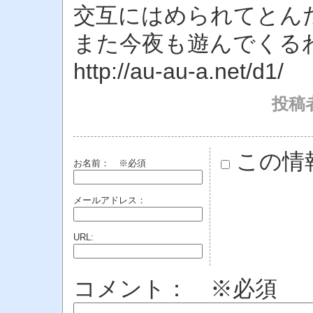
交互にはめられてとん
また今夜も遊んでくる
http://au-au-a.net/d1/
投稿
この情
お名前：
※必須
メールアドレス：
URL:
コメント： ※必須