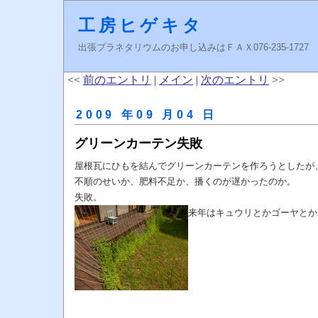
工房ヒゲキタ
出張プラネタリウムのお申し込みはＦＡＸ076-235-1727 higeki
<<
前のエントリ
|
メイン
|
次のエントリ
>>
2009 年09 月04 日
グリーンカーテン失敗
屋根瓦にひもを結んでグリーンカーテンを作ろうとしたが
不順のせいか、肥料不足か、播くのが遅かったのか。
失敗。
来年はキュウリとかゴーヤとか