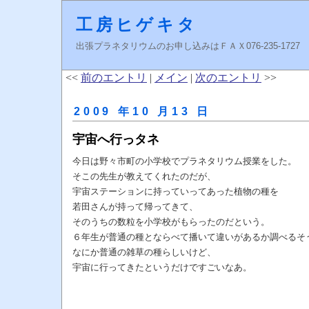
工房ヒゲキタ
出張プラネタリウムのお申し込みはＦＡＸ076-235-1727 higeki
<<
前のエントリ
|
メイン
|
次のエントリ
>>
2009 年10 月13 日
宇宙へ行っタネ
今日は野々市町の小学校でプラネタリウム授業をした。
そこの先生が教えてくれたのだが、
宇宙ステーションに持っていってあった植物の種を
若田さんが持って帰ってきて、
そのうちの数粒を小学校がもらったのだという。
６年生が普通の種とならべて播いて違いがあるか調べるそ
なにか普通の雑草の種らしいけど、
宇宙に行ってきたというだけですごいなあ。