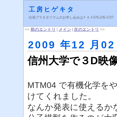
工房ヒゲキタ
出張プラネタリウムのお申し込みはＦＡＸ076-235-1727 higeki
<<
前のエントリ
|
メイン
|
次のエントリ
>>
2009 年12 月02
信州大学で３D映
MTM04 で有機化学
けてくれました。
なんか発表に使えるか