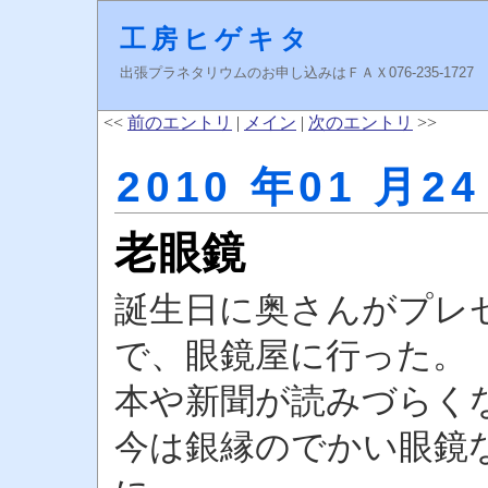
工房ヒゲキタ
出張プラネタリウムのお申し込みはＦＡＸ076-235-1727 higeki
<<
前のエントリ
|
メイン
|
次のエントリ
>>
2010 年01 月24
老眼鏡
誕生日に奥さんがプレ
で、眼鏡屋に行った。
本や新聞が読みづらく
今は銀縁のでかい眼鏡