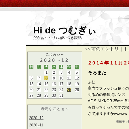
Hi de つむぎぃ
だらぁ～～りぃ思いつき談話
<<
前のエントリ
｜
ト
こよみぃ～
2020 -12
2014年11月
日
月
火
水
木
金
土
1
2
3
4
5
そろまた
6
7
8
9
10
11
12
ふむ
13
14
15
16
17
18
19
室内でフラッシュ使うの
20
21
22
23
24
25
26
明るめの単焦点レンズ
27
28
29
30
31
AF-S NIKKOR 35mm f/
も買っちゃったですのw(;
過去なことぉ～
さて撮りますかwwwww
2020 -12
投稿者：秀a
2020 -11