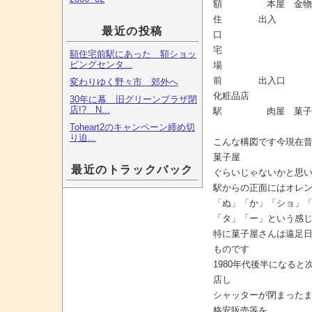
額 本屋 金物店
住 出入
最近の投稿
口
宅 
額住宅前駅にあった 額ショッ
ピングセンタ...
場 出
前
変わりゆく野々市 郊外へ
化粧品店
30年に幕 旧グリーンプラザ閉
店!? N...
駅 肉屋 菓子屋 
Toheart2のキャンペーン締め切
り迫...
こんな構図です今現在
菓子屋
最近のトラックバック
ぐらいじゃないかと思
駅からの正面にはオレ
「ぬ」「か」「ショ」
「タ」「ー」という感
特に菓子屋さんは遠足
ものです
1980年代後半になる
店し
シャッターが閉まった
格安販売等を