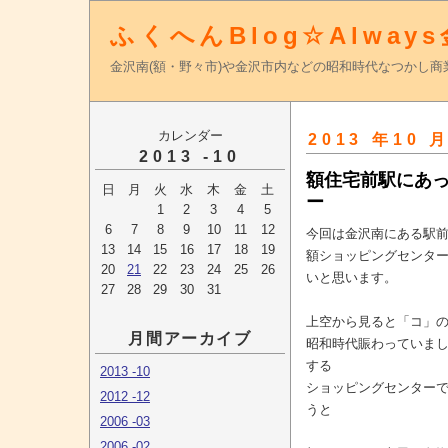
ふくへんBlog☆Alway
金沢南(額・野々市)や金沢市内などの昭和時代なつかし
カレンダー
2013 年10 
2013 -10
額住宅前駅にあ
日
月
火
水
木
金
土
ー
1
2
3
4
5
6
7
8
9
10
11
12
今回は金沢南にある駅
13
14
15
16
17
18
19
額ショッピングセンタ
20
21
22
23
24
25
26
いと思います。
27
28
29
30
31
上空から見ると「コ」
月間アーカイブ
昭和時代賑わっていま
する
2013 -10
ショッピングセンター
2012 -12
うと
2006 -03
2006 -02