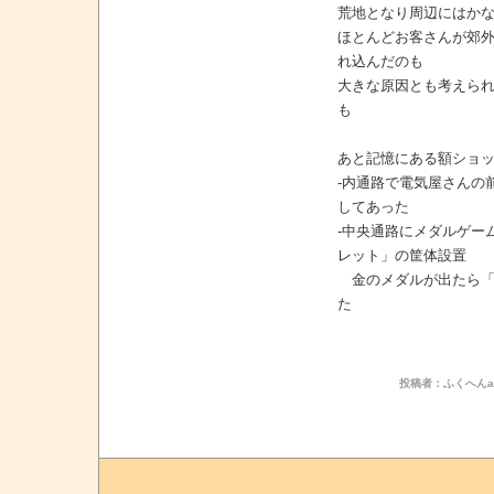
荒地となり周辺にはか
ほとんどお客さんが郊
れ込んだのも
大きな原因とも考えら
も
あと記憶にある額ショ
-内通路で電気屋さんの
してあった
-中央通路にメダルゲー
レット」の筐体設置
金のメダルが出たら「
た
投稿者：ふくへんa