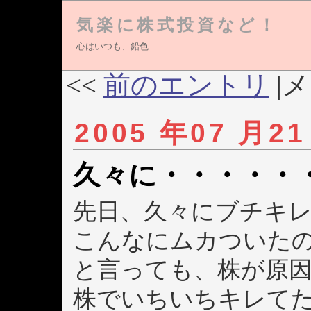
気楽に株式投資など！
心はいつも、鉛色…
<<
前のエントリ
|メ
2005 年07 月21
久々に・・・・・
先日、久々にブチキ
こんなにムカついた
と言っても、株が原
株でいちいちキレて