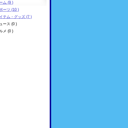
ム (9 )
ーツ (10 )
イテム・グッズ (7 )
ュース (0 )
メ (0 )