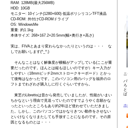
RAM: 128MB(最大256MB)
HDD: 10GB
モニター: 10インチ(1280×600) 低温ポリシリコンTFT液晶
CD-ROM: 外付けCD-ROMドライブ
OS: WindowsMe
重量: 約1.1kg
本体サイズ: 268×167.2×20.5mm(幅×奥行き×高さ)
実は、FIVAとあまり変わらなかったりというのは・・・ な
しでお願いします(^_^;)
そんなことはなく解像度が横幅がアップしている(ここが重
要だったのです。ほんとは縦もほしいのですが）キー入力が
しやすい（18mmピッチ2mmストロークキーボード）とかっ
ニ
て後悔はなかったです。このパソコン用のバッグを福井のロ
パ
フトまでわざわざ購入しに行くぐらいですから。
ろ
と
ば
東芝のLibrettoは昔から発売していましたが、性能がいまい
ちかなという理由で見送っていたのですでようやく念願かな
ホ
ったといったところもあり約2年ほど使わせていただきまし
た。しかし、このパソコンではかなりきつい動作をさせない
といけなくなりまたしても手放すことになるのです。その原
因となるものとは・・・