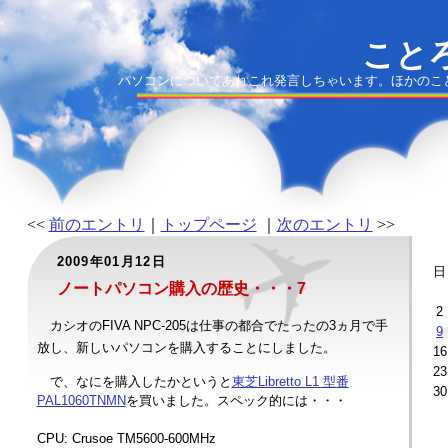
ことろ
パソコンについてあれこれ発言しちゃいます。ほかのこ
<<
前のエントリ
｜
トップページ
｜
次のエントリ
>>
2009年01月12日
日
ノートパソコン購入の歴史・・・7
2
カシオのFIVA NPC-205は仕事の都合でたったの3ヵ月で手
9
放し、新しいパソコンを購入することにしました。
16
23
で、なにを購入したかというと
東芝Libretto L1 型番
30
PAL1060TNMN
を買いました。スペック的には・・・
CPU: Crusoe TM5600-600MHz