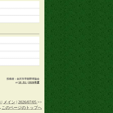
投稿者：金沢市早朝野球協会
at
10 :51
|
2026年度
8
|
メイン
|
2026/07/05
>>
▲
このページのトップへ