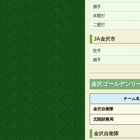
捕手
本塁打
二塁打
JA金沢市
投手
捕手
金沢ゴールデンリ
チーム名
金沢自衛隊
北陸財務局
金沢自衛隊