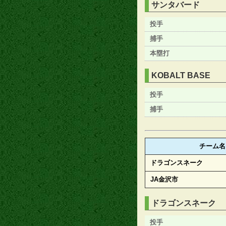
サンタバード
投手
捕手
本塁打
KOBALT BASE
投手
捕手
チーム名
ドラゴンスネーク
JA金沢市
ドラゴンスネーク
投手