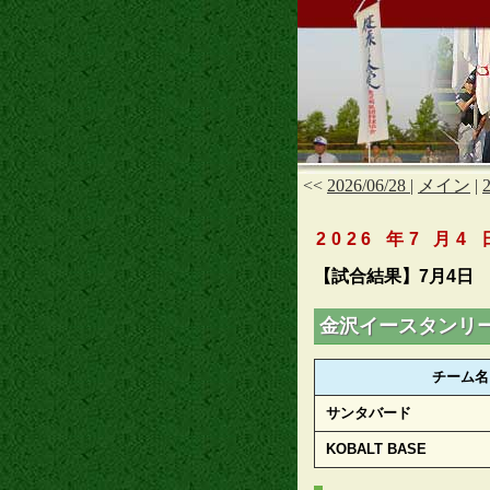
<<
2026/06/28
|
メイン
|
2026 年7 月4 
【試合結果】7月4日
金沢イースタンリ
チーム名
サンタバード
KOBALT BASE