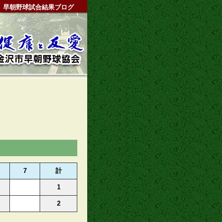
早朝野球試合結果ブログ
7
計
1
2