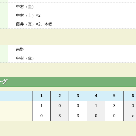
中村（圭）
中村（圭）×2
藤井（真）×2、本郷
南野
中村（俊）
ーグ
1
2
3
4
5
6
1
0
0
1
3
0
0
3
3
0
0
x