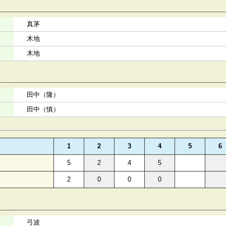
真茅
木地
木地
田中（隆）
田中（慎）
1
2
3
4
5
6
5
2
4
5
2
0
0
0
弓波