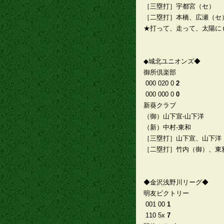
［三塁打］宇都宮（セ）
［二塁打］本橋、広瀬（セ
★打って、走って、太陽に
◆城北ユニオンズ◆
御所倶楽部
000 020 0
2
000 000 0
0
新葵クラブ
（御）山下宣-山下洋
（新）中村-東和
［三塁打］山下宣、山下洋
［二塁打］竹内（御）、東
◆金沢浅野川リーグ◆
明友ビクトリー
001 00
1
110 5x
7