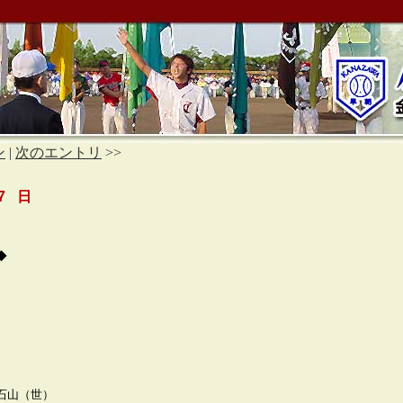
ン
|
次のエントリ
>>
7 日
◆
石山（世）