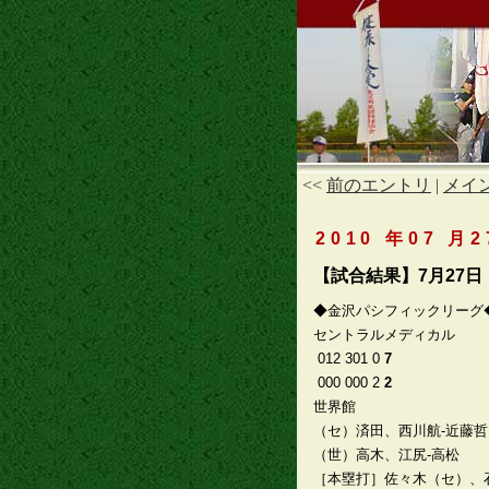
<<
前のエントリ
|
メイ
2010 年07 月2
【試合結果】7月27日
◆金沢パシフィックリーグ
セントラルメディカル
012 301 0
7
000 000 2
2
世界館
（セ）済田、西川航-近藤哲
（世）高木、江尻-高松
［本塁打］佐々木（セ）、