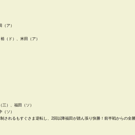
田（ア）
田裕（ド）、米田（ア）
（三）、福田（ソ）
中（ソ）
先制されるもすぐさま逆転し、2回以降福田が踏ん張り快勝！前半戦からの全勝