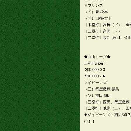
アブサンズ
（ド）泉-松本
（ア）山根-宮下
［本塁打］高橋（ド）、金
［三塁打］高田（ド）
［二塁打］泉2、高田、並
◆白山リーグ◆
三和Fighter II
300 000 0
3
510 000 x
6
ソイビーンズ
（三）蟹屋敷翔-鍋島
（ソ）福田-細川
［三塁打］西田、蟹屋敷翔
［二塁打］地家（三）、田
★ソイビーンズ：初回3点
む！！