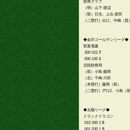
賢将クラブ
（明）山下-渡辺
（賢）日光、上出-彦田
［二塁打］出口、中嶋（賢
◆金沢ゴールデンリーグ◆
双葉電建
300 022
7
000 100
1
北陸財務局
（双）小島-藤岡
（北）千崎-川田
［本塁打］藤岡（双）
［二塁打］戸口2、小島（
◆太陽リーグ◆
ドランクドラゴン
010 200 2
5
001 030 1
5