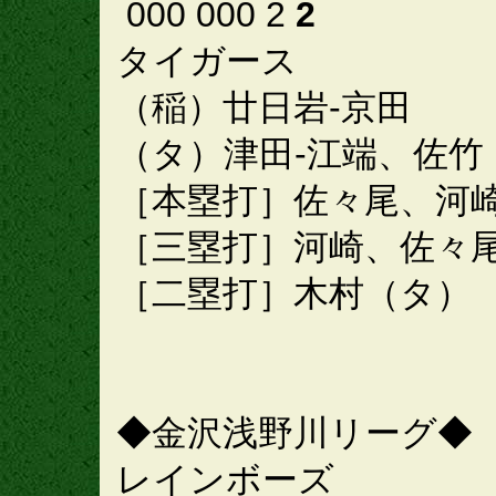
000 000 2
2
タイガース
（稲）廿日岩-京田
（タ）津田-江端、佐竹
［本塁打］佐々尾、河
［三塁打］河崎、佐々
［二塁打］木村（タ）
◆金沢浅野川リーグ◆
レインボーズ