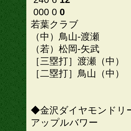
000 0
0
若葉クラブ
（中）鳥山-渡瀬
（若）松岡-矢武
［三塁打］渡瀬（中）
［二塁打］鳥山（中）
◆金沢ダイヤモンドリ
アップルバワー