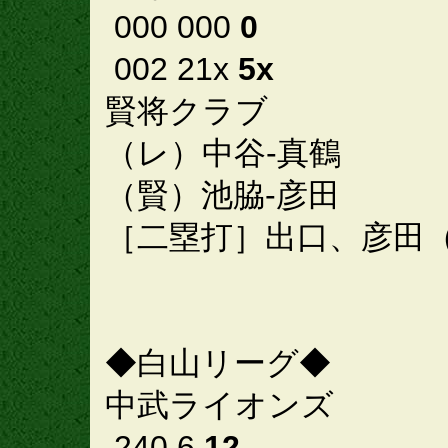
000 000
0
002 21x
5x
賢将クラブ
（レ）中谷-真鶴
（賢）池脇-彦田
［二塁打］出口、彦田
◆白山リーグ◆
中武ライオンズ
240 6
12