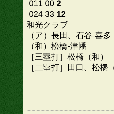
011 00
2
024 33
12
和光クラブ
（ア）長田、石谷-喜多
（和）松橋-津幡
［三塁打］松橋（和）
［二塁打］田口、松橋