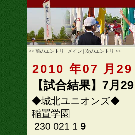
<<
前のエントリ
|
メイン
|
次のエントリ
>>
2010 年07 月29
【試合結果】7月2
◆城北ユニオンズ◆
稲置学園
230 021 1
9