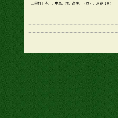
［二塁打］寺川、中島、増、高柳、（ロ）、扇谷（Ｒ）