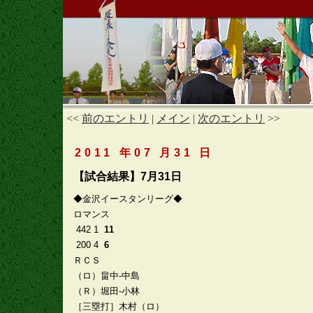
<<
前のエントリ
|
メイン
|
次のエントリ
>>
2011 年07 月31 日
【試合結果】7月31日
◆金沢イースタンリーグ◆
ロマンス
442 1
11
200 4
6
ＲＣＳ
（ロ）畠中-中島
（Ｒ）堀田-小林
［三塁打］木村（ロ）