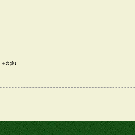
、玉泉(富)