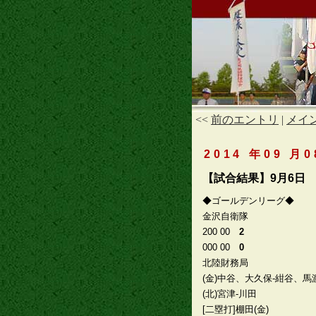
<<
前のエントリ
|
メイ
2014 年09 月0
【試合結果】9月6日
◆ゴールデンリーグ◆
金沢自衛隊
200 00
2
000 00
0
北陸財務局
(金)中谷、大久保-紺谷、馬
(北)宮津-川田
[二塁打]棚田(金)