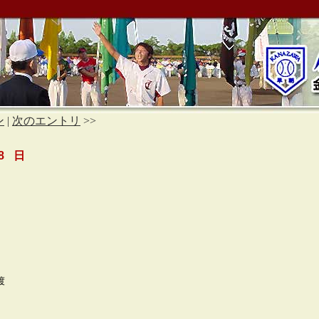
ン
|
次のエントリ
>>
8 日
渡