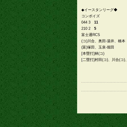
◆イースタンリーグ◆
コンボイズ
044 3
11
210 2
5
富士通RCS
(コ)川合、奥田-湯井、橋本
(富)塚田、玉泉-堀田
[本塁打]林(コ)
[二塁打]村田(コ)、川合(コ)