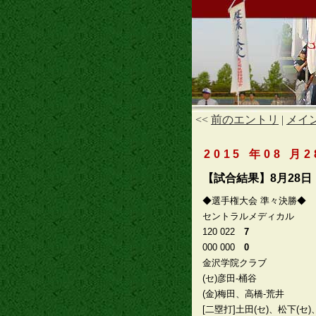
<<
前のエントリ
|
メイ
2015 年08 月2
【試合結果】8月28日
◆選手権大会 準々決勝◆
セントラルメディカル
120 022
7
000 000
0
金沢学院クラブ
(セ)彦田-桶谷
(金)梅田、高橋-荒井
[二塁打]土田(セ)、松下(セ)