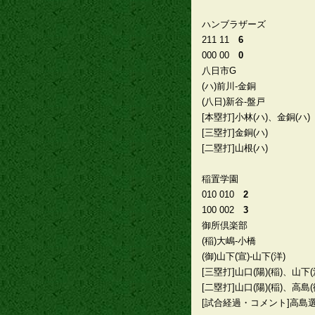
ハンブラザーズ
211 11
6
000 00
0
八日市G
(ハ)前川-金銅
(八日)新谷-盤戸
[本塁打]小林(ハ)、金銅(ハ)
[三塁打]金銅(ハ)
[二塁打]山根(ハ)
稲置学園
010 010
2
100 002
3
御所倶楽部
(稲)大嶋-小橋
(御)山下(宣)-山下(洋)
[三塁打]山口(陽)(稲)、山下(洋
[二塁打]山口(陽)(稲)、高島(
[試合経過・コメント]高島