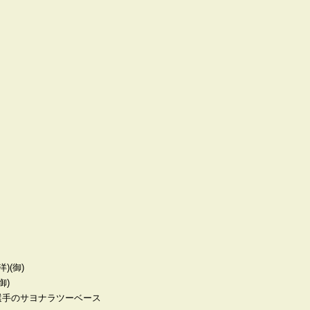
)(御)
御)
選手のサヨナラツーベース