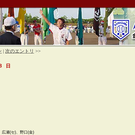
ン
|
次のエントリ
>>
8 日
、広瀬(セ)、野口(金)