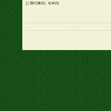
[二塁打]東(S)、松本(S)