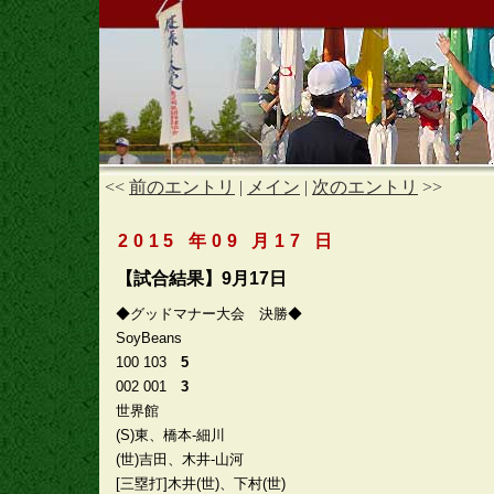
<<
前のエントリ
|
メイン
|
次のエントリ
>>
2015 年09 月17 日
【試合結果】9月17日
◆グッドマナー大会 決勝◆
SoyBeans
100 103
5
002 001
3
世界館
(S)東、橋本-細川
(世)吉田、木井-山河
[三塁打]木井(世)、下村(世)