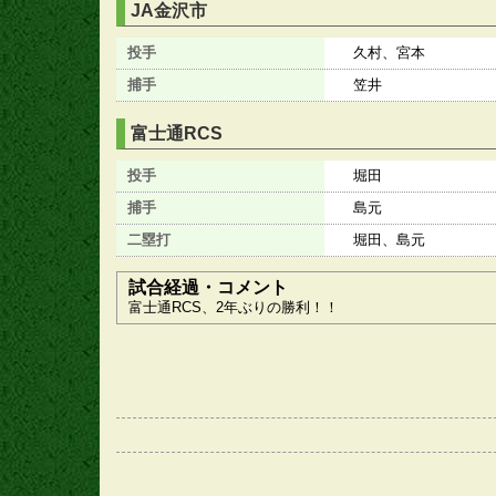
JA金沢市
投手
久村、宮本
捕手
笠井
富士通RCS
投手
堀田
捕手
島元
二塁打
堀田、島元
試合経過・コメント
富士通RCS、2年ぶりの勝利！！