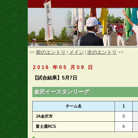
<<
前のエントリ
|
メイン
|
次のエントリ
>>
2016 年05 月09 日
【試合結果】5月7日
金沢イースタンリーグ
チーム名
1
JA金沢市
0
富士通RCS
6