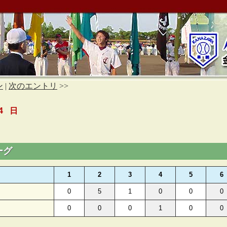
ン
|
次のエントリ
>>
4 日
ーグ
1
2
3
4
5
6
0
5
1
0
0
0
0
0
0
1
0
0