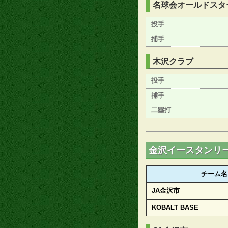
名球会オールドスタ
投手
捕手
木沢クラブ
投手
捕手
二塁打
金沢イースタンリ
チーム名
JA金沢市
KOBALT BASE