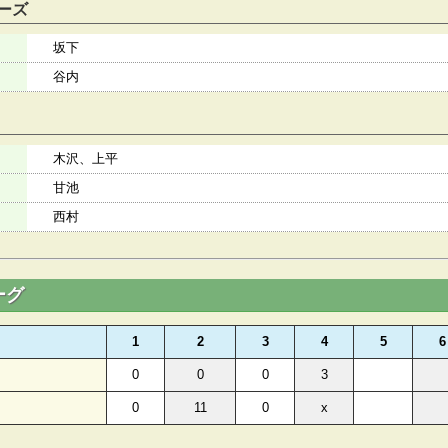
ーズ
坂下
谷内
木沢、上平
甘池
西村
ーグ
1
2
3
4
5
6
0
0
0
3
0
11
0
x