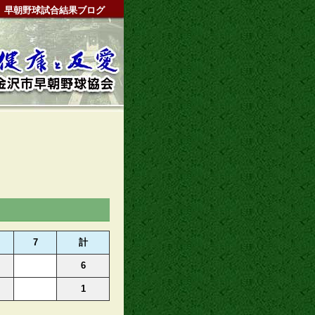
早朝野球試合結果ブログ
7
計
6
1