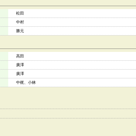
松田
中村
勝元
高田
廣澤
廣澤
中梶、小林