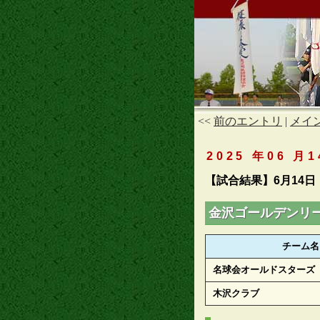
<<
前のエントリ
|
メイ
2025 年06 月1
【試合結果】6月14日
金沢ゴールデンリ
チーム名
名球会オールドスターズ
木沢クラブ