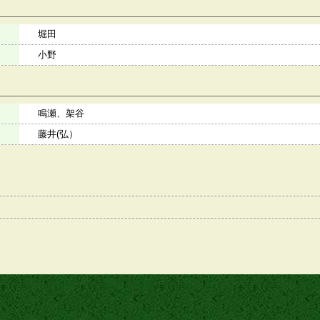
堀田
小野
鳴瀬、架谷
藤井(弘）