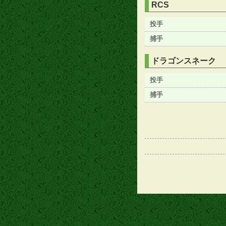
RCS
投手
捕手
ドラゴンスネーク
投手
捕手